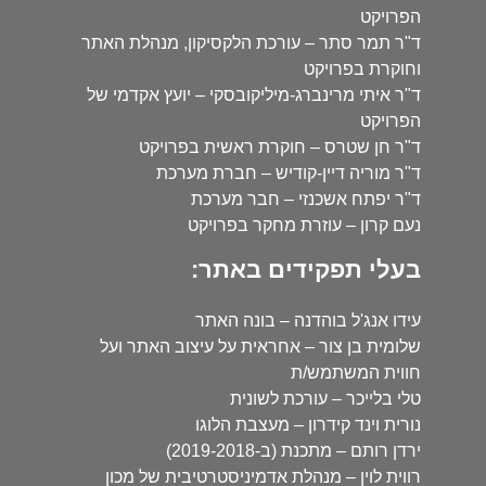
הפרויקט
ד"ר תמר סתר – עורכת הלקסיקון, מנהלת האתר
וחוקרת בפרויקט
ד"ר איתי מרינברג-מיליקובסקי – יועץ אקדמי של
הפרויקט
ד"ר חן שטרס – חוקרת ראשית בפרויקט
ד"ר מוריה דיין-קודיש – חברת מערכת
ד"ר יפתח אשכנזי – חבר מערכת
נעם קרון – עוזרת מחקר בפרויקט
בעלי תפקידים באתר:
עידו אנג'ל בוהדנה – בונה האתר
שלומית בן צור – אחראית על עיצוב האתר ועל
חווית המשתמש/ת
טלי בלייכר – עורכת לשונית
נורית וינד קידרון – מעצבת הלוגו
ירדן רותם – מתכנת (ב-2019-2018)
רווית לוין – מנהלת אדמיניסטרטיבית של מכון