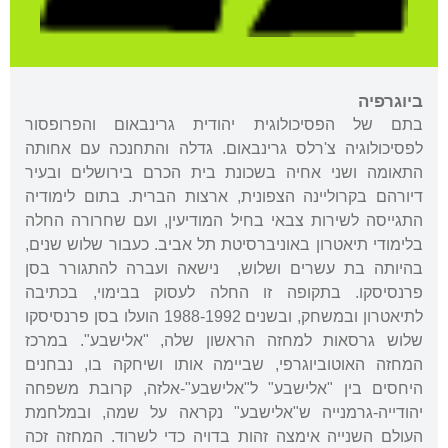
ביוגרפיה
בתם של הפסיכולוגית יהודית גרינבאום והפרופסור
לפסיכולוגיה צ'רלס גרינבאום. גדלה והתחנכה עם אחותה
התאומה ושני אחיה בשכונת בית הכרם בירושלים ובעיר
דיורהם בקרוליינה הצפונית, ארצות הברית. בתום לימודיה
התגייסה לשירות צבאי בחיל המודיעין, ועם שחרורה החלה
בלימודי תיאטרון באוניברסיטת תל אביב. כעבור שלוש שנים,
בהיותה בת עשרים ושלוש, נישאה ועברה להתגורר בסן
פרנסיסקו. בתקופה זו החלה לעסוק בבימוי, בכתיבה
לתיאטרון ובמשחק, ובשנים 1988-1992 הועלו בסן פרנסיסקו
שלוש גרסאות למחזה הראשון שלה, "אלישבע". במרכז
המחזה האוטוביוגרפי, שביימה אותו ושיחקה בו, נבחנים
היחסים בין "אלישבע" ל"אלישבע"-אלזה, קרובת משפחה
יהודייה-גרמנייה ש"אלישבע" נקראה על שמה, ובמלחמת
העולם השנייה אימצה זהות בדויה כדי לשרוד. המחזה זכה