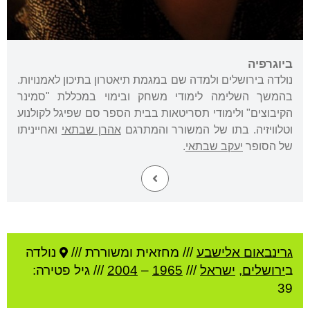
ביוגרפיה
נולדה בירושלים ולמדה שם במגמת תיאטרון בתיכון לאמנויות.
בהמשך השלימה לימודי משחק ובימוי במכללת "סמינר
הקיבוצים" ולימודי תסריטאות בבית הספר סם שפיגל לקולנוע
וטלוויזיה. בתו של המשורר והמתרגם
אהרן שבתאי
ואחייניתו
של הסופר
יעקב שבתאי
.
גרינבאום אלישבע
///
מחזאית ומשוררת ///
נולדה
ב
ירושלים
,
ישראל
///
1965
–
2004
/// גיל
פטירה:
39