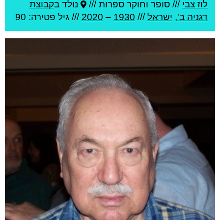
לוז צבי
///
סופר וחוקר ספרות ///
נולד ב
קבוצת
דגניה ב'
,
ישראל
///
1930
–
2020
/// גיל
פטירה: 90