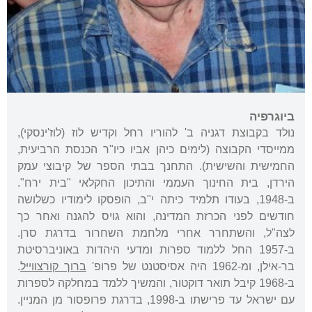
ביוגרפיה
נולד בקבוצת דגניה ב' להוריו רחל וקדיש לוז (לוז'ינסקי),
ממייסדי הקבוצה (לימים כיהן אביו כיו"ר הכנסת הרביעית,
החמישית והשישית). התחנך בבתי הספר של קיבוצי עמק
הירדן, בית החינוך העממי והתיכון החקלאי "בית ירח".
ב-1948, בעודו תלמיד כיתה י"ב, הופסקו לימודיו כשלושה
חודשים לפני הכרזת המדינה, והוא גויס להגנה ואחר כך
לצה"ל, והשתחרר אחרי מלחמת השחרור בדרגת סרן.
ב-1957 החל ללמוד ספרות ומדעי היהדות באוניברסיטת
בר-אילן, ומ-1962 היה אסיסטנט של פרופ'
ברוך קורצווייל
.
ב-1968 קיבל תואר דוקטור, והמשיך ללמד במחלקה לספרות
עם ישראל עד פרישתו ב-1998, בדרגת פרופסור מן המניין.