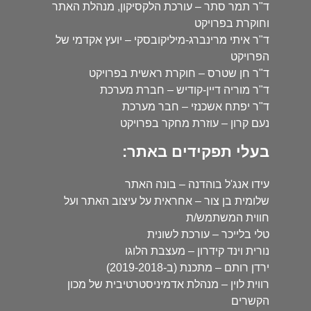
ד"ר תמר סתר – עורכת הלקסיקון, מנהלת האתר
וחוקרת בפרויקט
ד"ר איתי מרינברג-מיליקובסקי – יועץ אקדמי של
הפרויקט
ד"ר חן שטרס – חוקרת ראשית בפרויקט
ד"ר מוריה דיין-קודיש – חברת מערכת
ד"ר יפתח אשכנזי – חבר מערכת
נעם קרון – עוזרת מחקר בפרויקט
בעלי תפקידים באתר:
עידו אנג'ל בוהדנה – בונה האתר
שלומית בן צור – אחראית על עיצוב האתר ועל
חווית המשתמש/ת
טלי בלייכר – עורכת לשונית
נורית וינד קידרון – מעצבת הלוגו
ירדן רותם – מתכנת (ב-2019-2018)
רווית לוין – מנהלת אדמיניסטרטיבית של מכון
הקשרים