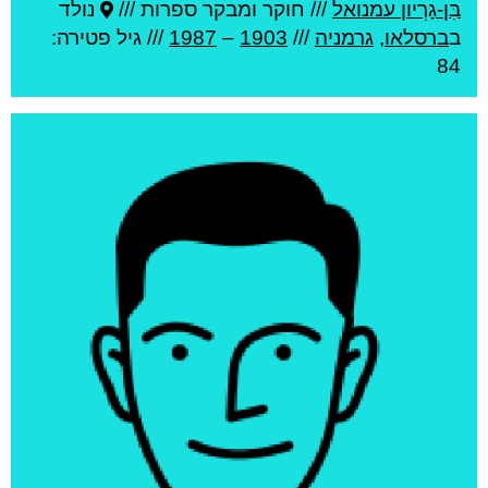
בִּן-גָרְיון עמנואל
///
חוקר ומבקר ספרות ///
נולד
ב
ברסלאו
,
גרמניה
///
1903
–
1987
/// גיל
פטירה:
84