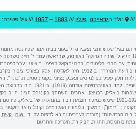
//
נולד ב
גראייבה
,
פולין
///
1889
–
1957
/// גיל
פטירה: 68
התייתם בגיל שלוש וחצי מאביו וגדל בעוני בבית אמו, שפירנסה מחנ
טלז וראדין בליטא. ב-1906 הגיע ל"ישיבה הגדולה" באודסה, שבראשה עמד ר' חיים
פעילותו ההגותית והספרותית, ע
פובליציסטיים לאומיים-ציוניים. למ
לארץ ב-1934. בשנים 1921-1923 שימש כמזכיר הוצאת דביר בהנהלתו של ביא
 רוח הרכושנות" (תורגם לעברית והובא לדפוס על ידי
ישורון קשת
בתחום המסה, ההגות, הביקורת, העריכה והתרגום.