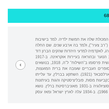
ות המכולת שלה את חמשת ילדיה. למד בישיבות
 טשרנוביץ ("רב צעיר"), ולמד בה ארבע שנים. שם החלה
ם חבריו ללימודים, בהם יחזקאל קויפמן. ב-1909 עבר לפטרבורג, לאקדמיה למדעי היהדות שהקים הברון דוד
גינצבורג, ולמד "שיעורים בידיעת המזרח". ב-1912 חזר לאודסה ועסק בצורכי ציבור בקרב הנוער ובהוראה בעיירות אוקראינה. ב-1917
השתקע בעיירה סקווירה, לקח חלק פעיל בפולמוסים ונאבק כציוני בקומוניסטים וב"בוּנד". ראשית פרסומו ב"השילוח" ל"ה, 1918, בנושאים
ד באוניברסיטת אודסה (1919). ב-1921 היה בקבוצת הסופרים העבריים שעזבה את ברית המועצות,
בעזרתו של גורקי, עם משפחות ביאליק, רבניצקי ואחרים. השתתף בקונגרס הציוני הי"ב בקארלסבאד (1921). השתקע בברלין, עד עלייתו
ליק. פירסם בקביעות מסות, פובליציסטיקה והגות בעיתונות
"התקופה" ("העולם"; "התקופה"; "רימון"). המשיך בלימודיו האקדמיים וקיבל תואר דוקטור בסוציולוגיה ב-1931 מאוניברסיטת ברלין. נושא
, 1966). ב-1934 עלה לארץ ישראל ומאז עסק