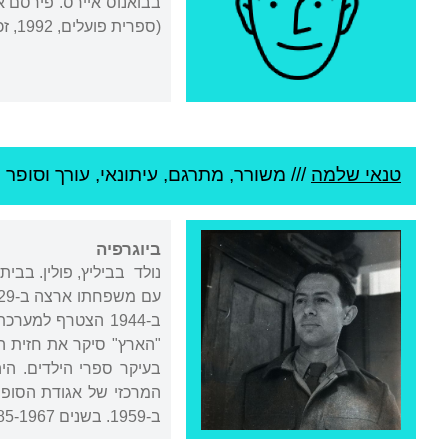
בבואנוס איירס. פירסם את
(ספרית פועלים, 1992, זכה בפרס "פרננדו חנו" מטעם קהילת מקסיקו); הקולר והקול (2004); האדם דיסלקטי: שירים (2009).
טנאי שלמה
///
משורר, מתרגם, עיתונאי, עורך וסופר י
ביוגרפיה
נולד בביליץ, פולין. בבי
"הארץ" סיקר את חזית הד
המרכזי של אגודת הסופר
ב-1959. בשנים 1985-1967 ניהל את מחלקת ההסברה במרכז לתרבות ולחינוך של ההסתדרות. כיהן כיו"ר הנהלת אקו"ם (1998-1973).