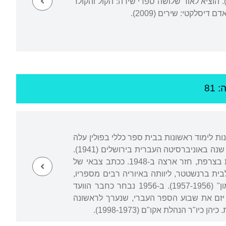
. הוציא לאור שלושה ספרי שירה: הקול והקולר
 81
נות לימוד ראשונות בבית ספר כללי בפולין עלה
עם משפחתו ארצה ב-1929, וגר בתל אביב. סיים את לימודיו בגימנסיה "בלפור" (1939) ולמד שנה באוניברסיטה העברית בירושלים (1941).
ב-1944 הצטרף למערכת "הארץ", ובה עבד לסירוגין עד 1966. ב-1947 נסע ללמוד עיתונאות בצרפת, חזר ארצה ב-1948. ככתב צבאי של
בית ברנשטטר, ליוותה באיוריה רבים מספריו,
בעיקר ספרי הילדים. היה עורך "במחנה" (1954-1950), ""דבר" לילדים" (1960-1954) ו"רימון" (1957-1956). ב-1956 נבחר כחבר הוועד
 יזם את שבוע הספר העברי, שנערך לראשונה