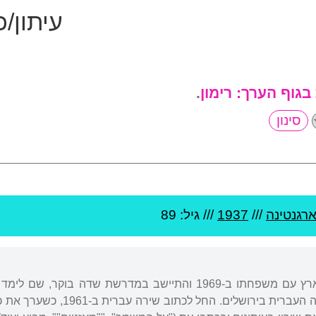
עיתון/
 בגוף הערך:
רימון
.
רגנטינה
///
1937
/// גיל: 89
נולד בארגנטינה. עלה לארץ עם משפחתו ב-1969 והתיישב במדרש
השוואתית מהאוניברסיטה העברית