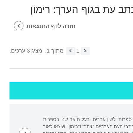
כתב עת בגוף הערך:
רימון
חזרה לדף התוצאות
1
מתוך 1.
מציג 3 ערכים.
ת שדה בוקר, שם לימד ספרות ולשון עברית. בעל תואר שני בספרות
 בירושלים. החל לכתוב שירה עברית ב-1961, כשערך את כתבי העת העבריים "צהר" ו"רימון" שיצאו לאור