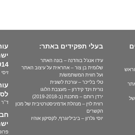
ם
בעלי תפקידים באתר:
עור
ישר
עידו אנג'ל בוהדנה – בונה האתר
14):
שלומית בן צור – אחראית על עיצוב האתר
וראש
זיסי 
ועל חווית המשתמש/ת
טלי בלייכר – עורכת לשונית
עור
אתר
נורית וינד קידרון – מעצבת הלוגו
לסו
ירדן רותם – מתכנת (ב-2019-2018)
של
ד"ר י
רווית לוין – מנהלת אדמיניסטרטיבית של מכון
הקשרים
חבר
יוסי גלרון – ביביליוגרף, לקסיקון אוהיו
ישר
פרופ'