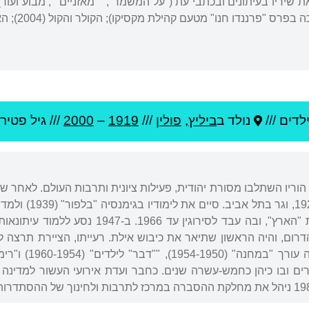
 שיריו בעיתונים ובכתבי עת ("על המשמר", ""מאזניים"", מבוע ועוד)
לדים ///
נולד ב
ביליץ
,
פולין
///
1919
–
2000
/// גיל
פטירה:
ת הוריו השתלבו מסורת יהודית, פעילות ציונית ותרבות העולם. לאחר ש
רום, והיה הראשון שתיאר את כיבוש אילת. רעייתו, הציירת תרצה ל
ים ובו כיהן כחמש-עשרה שנים. כחבר ועדת אירועי העשור למדינה