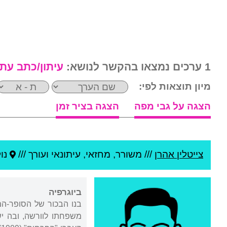
1 ערכים נמצאו בהקשר לנושא:
עיתון/כתב עת
מיון תוצאות לפי:
הצגה על גבי מפה
הצגה בציר זמן
צייטלין אהרן
///
משורר, מחזאי, עיתונאי ועורך ///
נול
ביוגרפיה
משפחתו לוורשה, ובה י