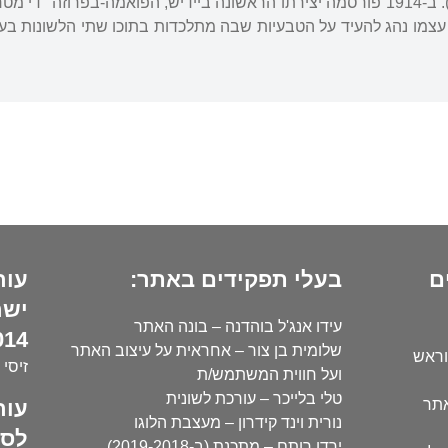
העברי "הפרחים" (1909). ב-1914 פורסמה יצירתו הראשונה ביידיש, הפואמה-בפרו
וא עצמו נהג להעיד על הטבעיות שבה מתלכדות בתוכו שתי הלשונות ב
ם
בעלי תפקידים באתר:
עור
ישר
עידו אנג'ל בוהדנה – בונה האתר
14):
שלומית בן צור – אחראית על עיצוב האתר
וראש
זיסי 
ועל חווית המשתמש/ת
טלי בלייכר – עורכת לשונית
עור
אתר
נורית וינד קידרון – מעצבת הלוגו
לסו
ירדן רותם – מתכנת (ב-2019-2018)