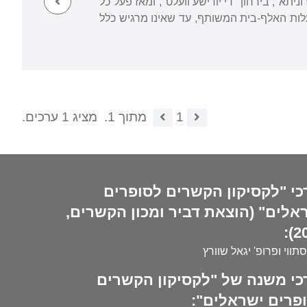
זה "די מטרוניתא", בירחון "די יודישע וועלט", ומאז פעל כל
עלות האלף-בית המשותף, עד שאינו מרגיש כלל
1
מתוך 1.
מציג 1 ערכים.
כי "לקסיקון הקשרים לסופרים
אלים" (הוצאת דביר ומכון הקשרים,
20
סתווי ופרופ' יגאל שוורץ
כי משנה של "לקסיקון הקשרים
פרים ישראלים":