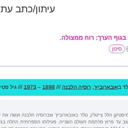
עיתון/כתב עת 
 בגוף הערך:
רוח ממצולה
.
ד ב
אובארוביץ'
,
רוסיה הלבנה
///
1898
–
1973
/// גיל
פטירה
שב עד פרוץ מלחמת העולם השנייה. פעילותו הספרותית החלה בגי