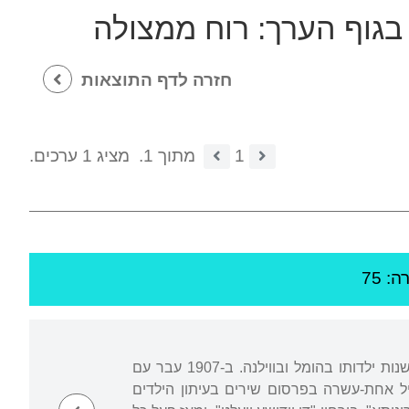
בגוף הערך:
רוח ממצולה
חזרה לדף התוצאות
1
מתוך 1.
מציג 1 ערכים.
: 75
בנו הבכור של הסופר-המיסטיקן הלל צייטלין, נולד באובארוביץ' שברוסיה הלבנה ועשה את שנות ילדותו בהומל ובווילנה. ב-1907 עבר עם
ל אחת-עשרה בפרסום שירים בעיתון הילדים