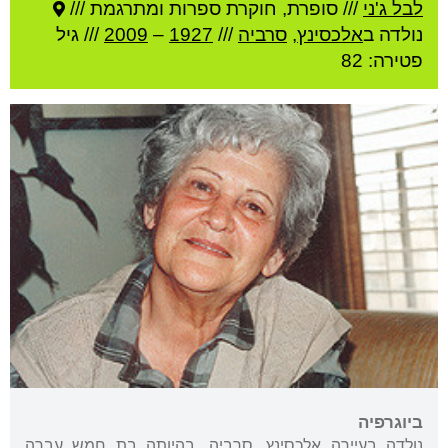
לבל ג'ני
///
סופרת, חוקרת ספרות ומתרגמת ///
נולדה ב
אלכסינץ
,
סרביה
///
1927
–
2009
/// גיל
פטירה: 82
ביוגרפיה
נולדה בעיירה אלכסינץ, סרביה. בהיותה בת חמש עברה