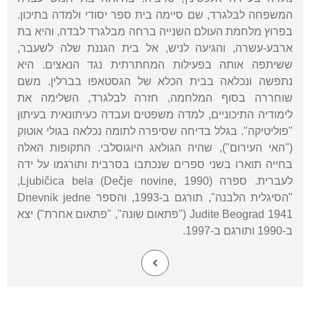
המשפחה לבלגרד, שם סיימה בית ספר יסודי ולמדה בתיכון.
בפרוץ מלחמת העולם השנייה ברחה מבלגרד לבדה, והיא בת
ארבע-עשרה, והגיעה לניש, אל בית הגננת שלה לשעבר,
ששיתפה אותה בפעילות המחתרתית נגד הנאצים. היא
נתפשה ונכלאה בבית הכלא של הגסטאפו בברלין. משם
שוחררה בסוף המלחמה, חזרה לבלגרד, השלימה את
לימודיה התיכוניים, למדה משפטים ועבדה כעיתונאית בעיתון
"פוליטיקה". בגלל בדיחה שסיפרה לתומה נכלאה בגולי אוטוק
("האי העירום"), שהיה הגולאג היוגוסלבי. התקופות האלה
בחייה תוארו בשני ספרים שנכתבו בסרבית ותורגמו על ידה
לעברית. ספרה Ljubičica bela (Dečje novine, 1990),
"הסיגלית הלבנה", תורגם ב-1993, והספר Dnevnik jedne
Judite Beograd 1941 ("פתאום שונה", "פתאום אחרת") יצא
ב-1990 ותורגם ב-1997.