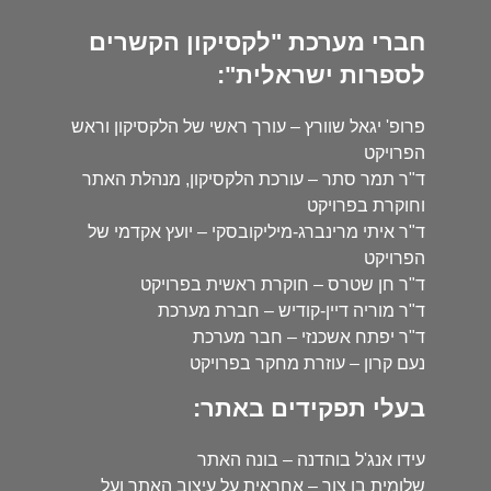
חברי מערכת "לקסיקון הקשרים
לספרות ישראלית":
פרופ' יגאל שוורץ – עורך ראשי של הלקסיקון וראש
הפרויקט
ד"ר תמר סתר – עורכת הלקסיקון, מנהלת האתר
וחוקרת בפרויקט
ד"ר איתי מרינברג-מיליקובסקי – יועץ אקדמי של
הפרויקט
ד"ר חן שטרס – חוקרת ראשית בפרויקט
ד"ר מוריה דיין-קודיש – חברת מערכת
ד"ר יפתח אשכנזי – חבר מערכת
נעם קרון – עוזרת מחקר בפרויקט
בעלי תפקידים באתר:
עידו אנג'ל בוהדנה – בונה האתר
שלומית בן צור – אחראית על עיצוב האתר ועל