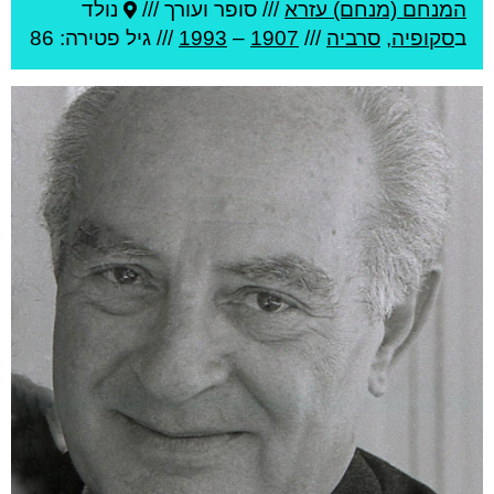
המנחם (מנחם) עזרא
///
סופר ועורך ///
נולד
ב
סקופיה
,
סרביה
///
1907
–
1993
/// גיל
פטירה: 86