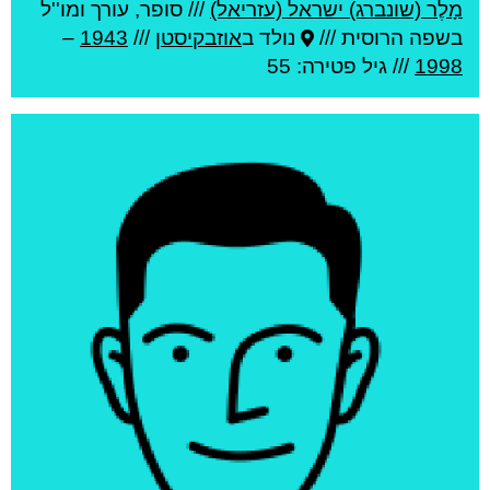
מָלֶר (שונברג) ישראל (עזריאל)
///
סופר, עורך ומו''ל
בשפה הרוסית ///
נולד ב
אוזבקיסטן
///
1943
–
1998
/// גיל
פטירה: 55