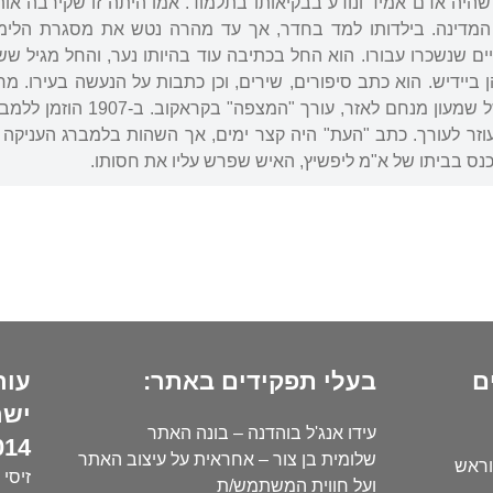
שהיה אדם אמיד ונודע בבקיאותו בתלמוד. אמו היתה זו שקירבה אותו 
מדינה. בילדותו למד בחדר, אך עד מהרה נטש את מסגרת הלימוד
ם שנשכרו עבורו. הוא החל בכתיבה עוד בהיותו נער, והחל מגיל שש
ן ביידיש. הוא כתב סיפורים, שירים, וכן כתבות על הנעשה בעירו. מ
ועורכים, במיוחד מצדו של שמ
זר לעורך. כתב "העת" היה קצר ימים, אך השהות בלמברג העניקה 
נס בביתו של א"מ ליפשיץ, האיש שפרש עליו את חסותו.
ם
בעלי תפקידים באתר:
עור
ישר
עידו אנג'ל בוהדנה – בונה האתר
14):
שלומית בן צור – אחראית על עיצוב האתר
וראש
זיסי 
ועל חווית המשתמש/ת