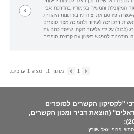
לספרות ול"שירה" וכן דאגה לטיפוח ידיעותיו
 המקובלת והמשיך בלימודיו בהדרכת אביו
-עשרה פירסם את יצירותיו בעיתונות היהודית
ראשית דרכו זכה לעידוד ולתמיכה מצד סופרים
עון מנחם לאזר, עורך "המצפה" בקראקוב. ב-1907 הוזמן ללמברג (לבוב) על ידי אליעזר רוקח, שייסד כתב עת
לו הזדמנות למפגש ראשון עם קבוצת סופרים
1
מתוך 1.
מציג 1 ערכים.
כי "לקסיקון הקשרים לסופרים
אלים" (הוצאת דביר ומכון הקשרים,
20
סתווי ופרופ' יגאל שוורץ