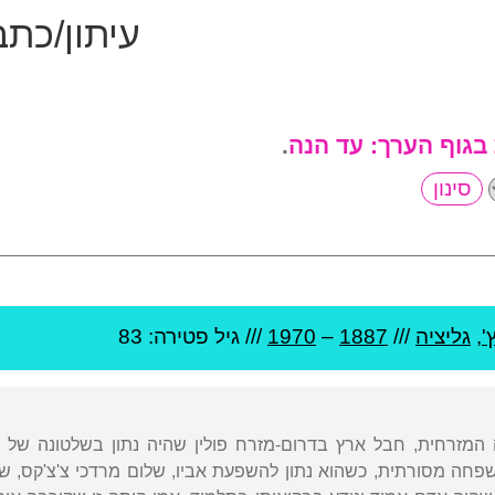
עיתון/כת
 בגוף הערך:
עד הנה
.
'
,
גליציה
///
1887
–
1970
/// גיל
פטירה: 83
ה המזרחית, חבל ארץ בדרום-מזרח פולין שהיה נתון בשלטונה של
חה מסורתית, כשהוא נתון להשפעת אביו, שלום מרדכי צ'צ'קס, שה