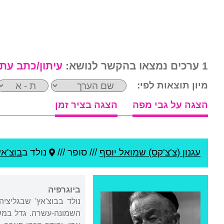
1 ערכים נמצאו בהקשר לנושא:
עיתון/כתב עת
מיון תוצאות לפי:
הצגה על גבי מפה
הצגה בציר זמן
עגנון (צ'צ'קס) שמואל יוסף
///
סופר ///
נולד ב
בוצ'אץ
ביוגרפיה
נולד בבוצ'אץ' שבגליצי
השמונה-עשרה. גדל במשפ