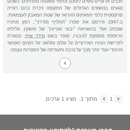
תכנים ארוטיים נועזים לזמנם וסיומי פואנטה מפתיעים. כשהם
נוגעים בנושאים הגדולים של התקופה ניכרת בהם ראייה
סרקסטית כלפי הפאתוס ההרואי של שנות המאבק לעצמאות.
ב-1947 פירסם את ספרו "תחליף מודרני", רומן מחורז
שנכתב אולי בהשראת "יבגני אונייגין" של פושקין. עלילתו
הרופפת מספקת לגיבורו, סופר בשם
מידד שיף
, מסגרת
לפרישׂת הגיגיו האירוניים על עולם ומלואו: על הקיום האנושי
והיהודי ועוד יותר מכך על טיבה ותעודתה של הספרות עצמה.
1
מתוך 1.
מציג 1 ערכים.