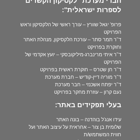
חברי מערכת "לקסיקון הקשרים
לספרות ישראלית":
פרופ' יגאל שוורץ – עורך ראשי של הלקסיקון וראש
הפרויקט
ד"ר תמר סתר – עורכת הלקסיקון, מנהלת האתר
וחוקרת בפרויקט
ד"ר איתי מרינברג-מיליקובסקי – יועץ אקדמי של
הפרויקט
ד"ר חן שטרס – חוקרת ראשית בפרויקט
ד"ר מוריה דיין-קודיש – חברת מערכת
ד"ר יפתח אשכנזי – חבר מערכת
נעם קרון – עוזרת מחקר בפרויקט
בעלי תפקידים באתר:
עידו אנג'ל בוהדנה – בונה האתר
שלומית בן צור – אחראית על עיצוב האתר ועל
חווית המשתמש/ת