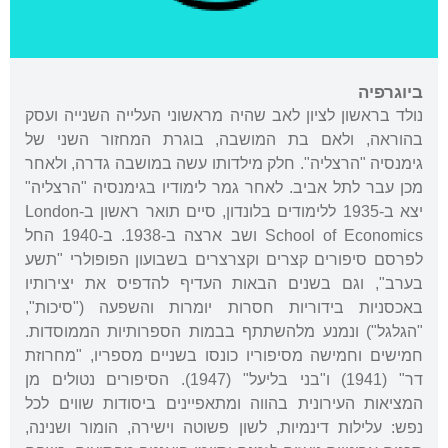
ביוגרפיה
נולד בראשון לציון לאב שהיה מראשוני העלייה השנייה ועסק
בהוראה, ולאם בת המושבה, בוגרת המחזור השני של
גימנסיה "הרצליה". חלק מילדותו עשה במושבה גדרה, ולאחר
מכן עבר לתל אביב. לאחר גמר לימודיו בגימנסיה "הרצליה"
יצא ב-1935 ללימודים בלונדון, סיים תואר ראשון ב-London
School of Economics ושב ארצה ב-1938. ב-1940 החל
לפרסם סיפורים קצרים וקצרצרים בשבועון הפופולרי "תשע
בערב", וגם בשנים הבאות העדיף להדפיס את יצירותיו
באכסניות בידוריות חסרות יומרות והשפעה ("סיכות",
"הגלגל") ונמנע מלהשתתף בבמות הספרותיות הממוסדות.
חמישים וחמישה מסיפוריו כונסו בשניים מספריו, "מחרוזת
דר" (1941) ו"בני בליעל" (1947). הסיפורים נטולים מן
המציאות העירונית בהווה ומתאפיינים ביסודות שווים לכל
נפש: עלילות דינמיות, לשון פשוטה וישירה, הומור ושנינה,