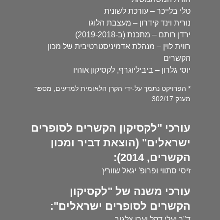
טלי בלייכר – עורכת לשונית
נורית וינד קידרון – מעצבת הלוגו
ירדן רותם – מתכנת (ב-2019-2018)
רווית לוין – מנהלת אדמיניסטרטיבית של מכון
הקשרים
יוסי גלרון – ביביליוגרף, לקסיקון אוהיו
* הפרויקט נתמך על-ידי הקרן הלאומית למדעים, מספר
מענק 302/17
עורכי "לקסיקון הקשרים לסופרים
ישראלים" (הוצאת דביר ומכון
הקשרים, 2014):
זיסי סתווי ופרופ' יגאל שוורץ
עורכי משנה של "לקסיקון
הקשרים לסופרים ישראלים":
ד"ר יעלי דקל וערן צלגוב