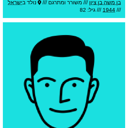
בן משה בן ציון
///
משורר ומתרגם ///
נולד ב
ישראל
///
1944
/// גיל: 82