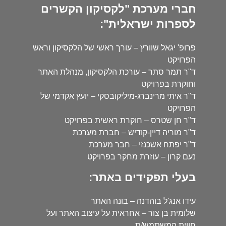
חברי מערכת "לקסיקון הקשרים
לספרות ישראלית":
פרופ' יגאל שוורץ – עורך ראשי של הלקסיקון וראש
הפרויקט
ד"ר תמר סתר – עורכת הלקסיקון, מנהלת האתר
וחוקרת בפרויקט
ד"ר איתי מרינברג-מיליקובסקי – יועץ אקדמי של
הפרויקט
ד"ר חן שטרס – חוקרת ראשית בפרויקט
ד"ר מוריה דיין-קודיש – חברת מערכת
ד"ר יפתח אשכנזי – חבר מערכת
נעם קרון – עוזרת מחקר בפרויקט
בעלי תפקידים באתר:
עידו אנג'ל בוהדנה – בונה האתר
שלומית בן צור – אחראית על עיצוב האתר ועל
חווית המשתמש/ת