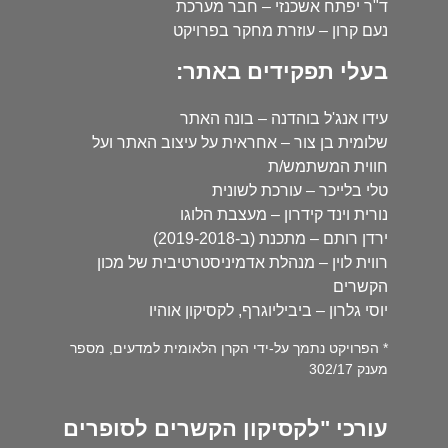
ד"ר יפתח אשכנזי – חבר מערכת
נעם קרון – עוזרת מחקר בפרויקט
בעלי תפקידים באתר:
עידו אנג'ל בוהדנה – בונה האתר
שלומית בן צור – אחראית על עיצוב האתר ועל
חווית המשתמש/ת
טלי בלייכר – עורכת לשונית
נורית וינד קידרון – מעצבת הלוגו
ירדן רותם – מתכנת (ב-2019-2018)
רווית לוין – מנהלת אדמיניסטרטיבית של מכון
הקשרים
יוסי גלרון – ביביליוגרף, לקסיקון אוהיו
* הפרויקט נתמך על-ידי הקרן הלאומית למדעים, מספר
מענק 302/17
עורכי "לקסיקון הקשרים לסופרים