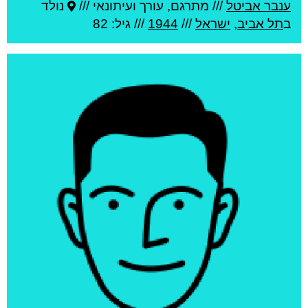
ענבר אביטל
///
מתרגם, עורך ועיתונאי ///
נולד
ב
תל אביב
,
ישראל
///
1944
/// גיל: 82