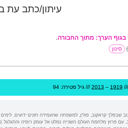
עיתון/כתב עת ב
 בגוף הערך:
מתוך החבורה
.
//
1919
–
2013
/// גיל
פטירה: 94
בעיר קשאנוב שבפלך קראקוב, פולין, למשפחה שהעמידה חזנים ידועים. לימים
. עם פרוץ מלחמת העולם השנייה נמלט אל עומק רוסיה והתגלגל ב