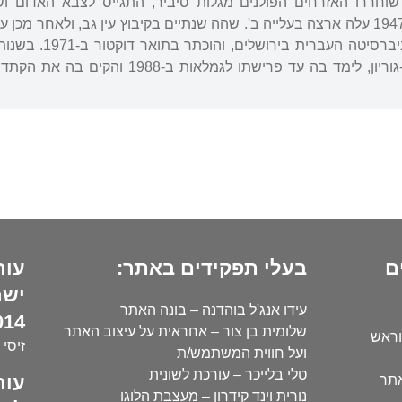
-1941, כאשר שוחררו האזרחים הפולנים מגלות סיביר, התגייס לצבא הא
האוקראינית השנייה". ב-1947 עלה ארצה בעלייה ב'. שהה שנתיים בקיבוץ עין גב, 
למד ספרות עברית 
עברית באוניברסיטת בן-גוריון, לימד בה ע
ם
בעלי תפקידים באתר:
עור
ישר
עידו אנג'ל בוהדנה – בונה האתר
14):
שלומית בן צור – אחראית על עיצוב האתר
וראש
זיסי 
ועל חווית המשתמש/ת
טלי בלייכר – עורכת לשונית
עור
אתר
נורית וינד קידרון – מעצבת הלוגו