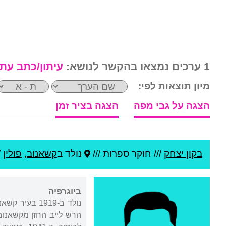
1 ערכים נמצאו בהקשר לנושא:
עיתון/כתב עת
מיון תוצאות לפי:
הצגה על גבי מפה
הצגה בציר זמן
בקון יצחק
///
חוקר ספרות ///
נולד ב
קשאנוב
,
פולין
/
ביוגרפיה
נולד ב-1919 
הרש לייב החזן מקשאנוב