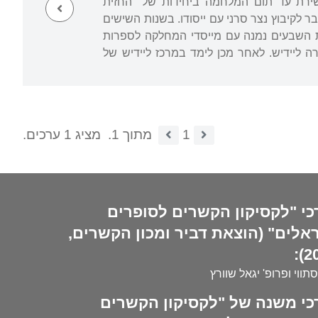
דום ושירת עד תום המלחמה ביחידות של "החזית
ולאחר מכן עבר לקיבוץ נצר סרני עם ייסודו. בשנות השישים
באוניברסיטה העברית בירושלים, והוכתר בתואר דוקטור ב-1971. בשנות השבעים נמנה עם מייסדי המחלקה לספרות
ד פרישתו לגמלאות ב-1988 והקים בה את הקתדרה ליידיש. לאחר מכן לימד במרכז ליידיש של
1
מתוך 1.
מציג 1 ערכים.
כי "לקסיקון הקשרים לסופרים
אלים" (הוצאת דביר ומכון הקשרים,
20
סתווי ופרופ' יגאל שוורץ
כי משנה של "לקסיקון הקשרים