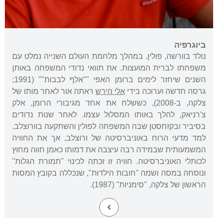
ביוגרפיה
נולד בוורשה, פולין. במהלך מלחמת העולם השנייה נמלט עם
משפחתו לברית המועצות. את תוואי נדודי המשפחה באותן
השנים שיחזר לימים ברומן האפי ""אלף לבבות"" (1991;
גרסה חדשה וערוכה בידי
אלי הירש
ראתה אור לאחר מותו של
צלקה, ב-2008), כששלח את אחד מגיבורי הרומן, אלק
צ'רניאק, להלך באותו המסלול עצמו. לאחר שנות נדודים
בסיביר ובקזחסטן שבה המשפחה לפולין והשתקעה בוורוצלב.
למד מדעי הרוח באוניברסיטה של ורוצלב, אך את החוויה
המשמעותית שבמידה רבה עיצבה את דמותו כאמן חווה מחוץ
לכותלי האוניברסיטה. חוויה זו זכתה לכינוי "תמורת הגלות"
ונוסחה במסה ושמה "חובות הילדוּת", שנכללה בקובץ המסות
הראשון של צלקה, "סימניות" (1987).