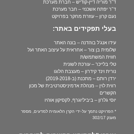
ד"ר מוריה דיין-קודיש – חברת מערכת
ד"ר יפתח אשכנזי – חבר מערכת
נעם קרון – עוזרת מחקר בפרויקט
בעלי תפקידים באתר:
עידו אנג'ל בוהדנה – בונה האתר
שלומית בן צור – אחראית על עיצוב האתר ועל
חווית המשתמש/ת
טלי בלייכר – עורכת לשונית
נורית וינד קידרון – מעצבת הלוגו
ירדן רותם – מתכנת (ב-2019-2018)
רווית לוין – מנהלת אדמיניסטרטיבית של מכון
הקשרים
יוסי גלרון – ביביליוגרף, לקסיקון אוהיו
* הפרויקט נתמך על-ידי הקרן הלאומית למדעים, מספר
מענק 302/17