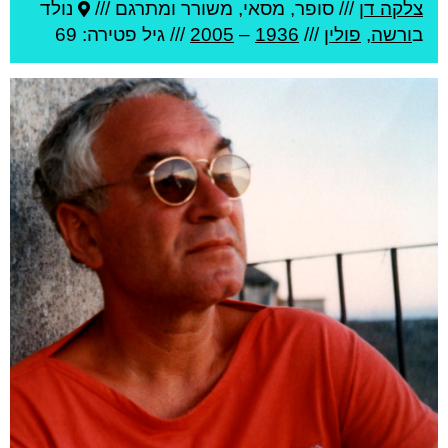
צלקה דן
///
סופר, מסאי, משורר ומתרגם ///
נולד
ב
ורשה
,
פולין
///
1936
–
2005
/// גיל
פטירה: 69