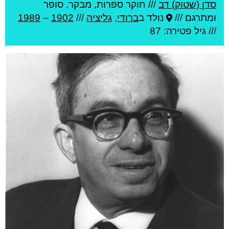
סדן (שטוק) דב
///
חוקר ספרות, מבקר, סופר
ומתרגם ///
נולד ב
ברודי
,
גליציה
///
1902
–
1989
/// גיל
פטירה: 87