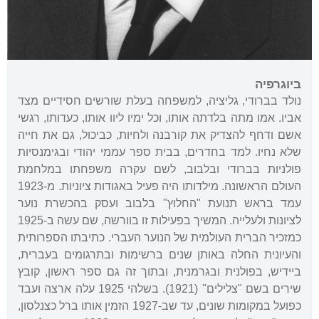
ביוגרפיה
נולד בברודי, גליציה, למשפחה בעלת שורשים חסידיים מצד
אביו. אמו מתה בלדתה אותו, וכל ימיו ליוו אותו, כעדותו, רגשי
אשם ודחף להצדיק את קורבנה ולחיות, כביכול, גם את חייה
שלא נחיו. למד בחדרים, בבית ספר עממי יהודי ובגימנסיות
פולניות בברודי ובלבוב, לשם עקרה משפחתו במלחמת
העולם הראשונה. מילדותו היה פעיל באגודות ציוניות. מ-1923
עמד בראש תנועת "החלוץ" בלבוב ועסק בהכשרת נוער
לציונות ולעלייה. המשיך בפעילות זו בוורשה, שם עשה ב-1925
כמזכיר הברית העולמית של הנוער העברי. כתיבתו הספרותית
והעיונית החלה באותן שנים ברשימות ובתרגומים בעברית,
ביידיש, בפולנית ובגרמנית, ובתוך זה גם ספר ראשון, קובץ
שירים בשם "צלילים" (1921). בשלהי 1925 עלה ארצה ועבד
כפועל במקומות שונים, עד שב-1927 הזמין אותו ברל כצנלסון,