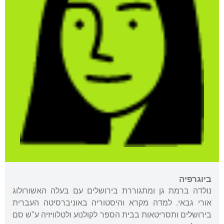
ביוגרפיה
נולדה ברמת גן ומתגוררת בירושלים עם בעלה האשורולוג
אורי גבאי. למדה מקרא והיסטוריה באוניברסיטה העברית
בירושלים ותסריטאות בבית הספר לקולנוע ולטלוויזיה ע"ש סם