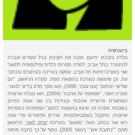
ביוגרפיה
נולדה בקיבוץ יחיעם. עזבה את הקיבוץ בגיל עשרים ועברה
להתגורר בתל אביב. למדה ספרות כללית ופילוסופיה לתואר
שני באוניברסיטת תל אביב. עסקה בעריכה בעיתונים ובכתבי
עת, וכן שימשה כעורכת בהוצאת מפה. ספרה הראשון, "יום
שלישי הכתום" (עם עובד, 1998), הוא ספר מדע בדיוני לנוער.
ספרה השני, "שמועות על אהבה" (2004), הוא נובלה ארוטית
המתארת פרשיית אהבות ובגידות בין שני זוגות החיים
בשכנות. ספרה זה, שיצא בהוצאת "כתום" המתמחה בספרות
ארוטית, התקבל באמביוולנטיות. שירים וסיפורים פרי עטה
ראו אור בכתב העת "מטעם" בעריכת
יצחק לאור
, הראשון
מהם ""כתובת אש"" (ינואר 2005). נוסף על כך כתבה מחזה