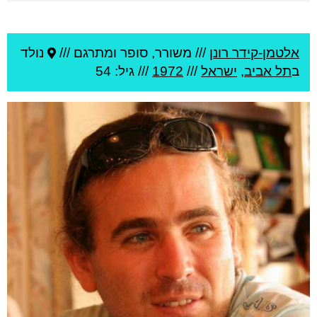
אלטמן-קידר רונן
///
משורר, סופר ומתרגם ///
נולד
ב
תל אביב
,
ישראל
///
1972
/// גיל: 54