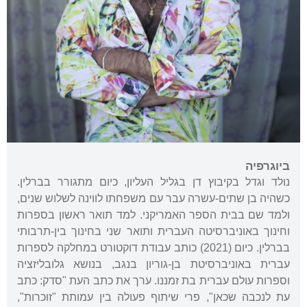
ביוגרפיה
נולד וגדל בקיבוץ דן בגליל העליון, כיום מתגורר בברלין.
כשהיה בן שתים-עשרה עבר עם משפחתו לווינה לשלוש שנים,
ולמד שם בבית הספר האמריקני. למד תואר ראשון בספרות
וחינוך באוניברסיטה העברית ותואר שני בחינוך בין-תרבותי
בברלין. כיום (2021) כותב עבודת דוקטורט במחלקה לספרות
עברית באוניברסיטת בן-גוריון בנגב, בנושא גלובליזציה
וספרות עולם עברית בת זמננו. ערך את כתב העת "סדק: כתב
עת לנכבה שכאן", פרי שיתוף פעולה בין עמותת "זוכרות",