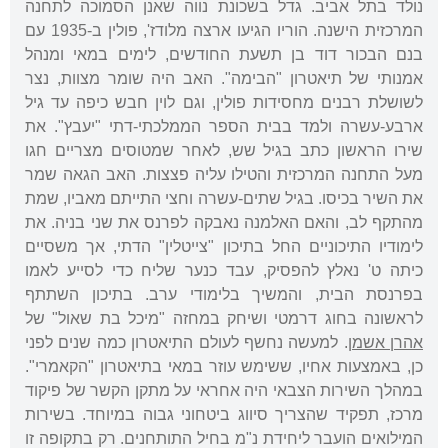
נולד בתל אביב. גדל בשכונת נווה שאנן הסמוכה לתחנה
המרכזית הישנה. הוריו הגיעו ארצה מלודז', פולין ב-1935 עם
בנם הבכור דוד בן תשעת החודשים, לימים במאי ומנהל
אמנותי של תיאטרון "הבימה". האב היה שומר מצוות, נצר
לשושלת רבנים מחסידות פולין, וגם לוין חבש כיפה עד גיל
ארבע-עשרה ולמד בבית הספר הממלכתי-דתי "יעבץ". את
שירו הראשון כתב בגיל שש, לאחר שמטוסים מצריים חגו
מעל התחנה המרכזית והטילו עליה פצצות. האב הגאה שמר
את השיר בכיסו. בגיל שתים-עשרה וחצי התייתם מאביו, שמת
מהתקף לב, והאם האלמנה נאבקה לפרנס את שני בניה. את
לימודיו התיכוניים החל בתיכון "צייטלין" הדתי, אך משסיים
כיתה ט' נאלץ להפסיק, עבד כנער שליח כדי לסייע לאמו
בפרנסת הבית, והמשיך בלימודי ערב. בתיכון השתתף
לראשונה בחוג דרמטי ושיחק במחזה "מיכל בת שאול" של
אהרן אשמן
. למעשה נחשף לעולם התיאטרון כמה שנים לפני
כן, באמצעות אחיו, ששימש עוזר במאי בתיאטרון "הקאמרי".
במהלך השירות הצבאי היה אחראי על מתקן הקשר של פיקוד
מרכז, תפקיד שהצריך סיווג ביטחוני גבוה במיוחד. בשירות
המילואים הועבר ליחידת נ"מ בחיל התותחנים. רק בתקופה זו