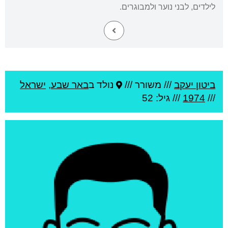
לילדים, לבני נוער ולמבוגרים.
ביטון יעקב
///
משורר ///
נולד ב
באר שבע
,
ישראל
///
1974
/// גיל: 52