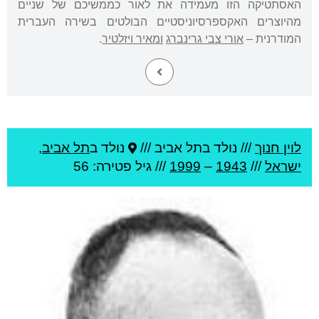
האסתטיקה הזו מעמידה את לאור כממשיכם של שניים
מהיוצרים האקספרסיוניסטיים הבולטים בשירה העברית
המודרנית –
אורי צבי גרינברג
ומאיר ויזלטיר
.
לוין חנוך
///
נולד בתל אביב ///
נולד ב
תל אביב
,
ישראל
///
1943
–
1999
/// גיל
פטירה: 56