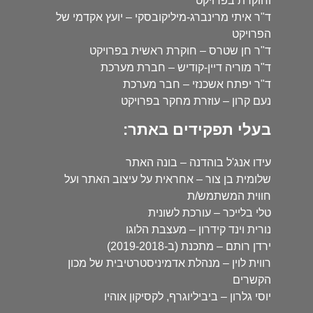
וחוקרת בפרויקט
ד"ר איתי מרינברג-מיליקובסקי – יועץ אקדמי של
הפרויקט
ד"ר חן שטרס – חוקרת ראשית בפרויקט
ד"ר מוריה דיין-קודיש – חברת מערכת
ד"ר יפתח אשכנזי – חבר מערכת
נעם קרון – עוזרת מחקר בפרויקט
בעלי תפקידים באתר:
עידו אנג'ל בוהדנה – בונה האתר
שלומית בן צור – אחראית על עיצוב האתר ועל
חווית המשתמש/ת
טלי בלייכר – עורכת לשונית
נורית וינד קידרון – מעצבת הלוגו
ירדן רותם – מתכנת (ב-2019-2018)
רווית לוין – מנהלת אדמיניסטרטיבית של מכון
הקשרים
יוסי גלרון – ביביליוגרף, לקסיקון אוהיו