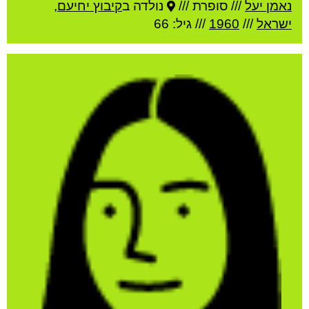
נאמן יעל
///
סופרת ///
נולדה ב
קיבוץ יחיעם
,
ישראל
///
1960
/// גיל: 66