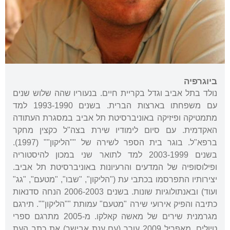
ביוגרפיה
נולד בתל אביב וגדל בקריית חיים. בנעוריו שהה שלוש שנים
עם משפחתו בארצות הברית. בשנים 1993-1990 למד
מתמטיקה ופיזיקה באוניברסיטת תל אביב במסגרת העתודה
האקדמית. עם סיום לימודיו שירת בצה"ל כקצין מחקר
ברפא"ל. בוגר בית הספר לשירה של ""הליקון"" (1997).
בשנים 2003-1999 למד לתואר שני במכון להיסטוריה
ופילוסופיה של המדעים והרעיונות באוניברסיטת תל אביב.
יצירותיו התפרסמו בכתבי עת ("הליקון", "שבו", "מטעם", "גג"
ועוד) ובאנתולוגיות שונות. בשנים 2006-2003 הנחה סדנאות
כתיבה והפיק אירועי שירה "מטעם" עמותת ""הליקון"". תירגם
מגרמנית שירים של מאשה קאלקו. מ-2005 מתרגם ספרי
טיולים. מאפריל 2009 עורך (עם ענת אבישר) את כתב העת