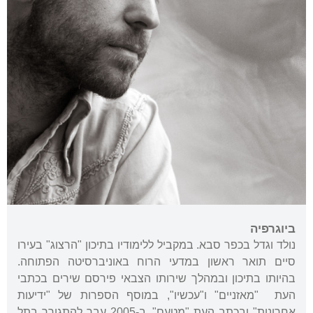
ביוגרפיה
נולד וגדל בכפר סבא. במקביל ללימודיו בתיכון "הרצוג" בעירו
סיים תואר ראשון במדעי הרוח באוניברסיטה הפתוחה.
בהיותו בתיכון ובמהלך שירותו הצבאי פירסם שירים בכתבי
העת "מאזניים" ו"עכשיו", במוסף הספרות של "ידיעות
אחרונות" ובכתב העת "מטעם". ב-2005 עבר להתגורר בתל