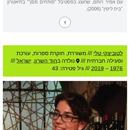
עם אמיר רותם, שהוצג בפסטיבל "פותחים מסך" בתיאטרון
"בית ליסין" (2006).
לטוביצקי טלי
///
משוררת, חוקרת ספרות, עורכת
ופעילה חברתית ///
נולדה ב
הוד השרון
,
ישראל
///
1976
–
2019
/// גיל
פטירה: 43