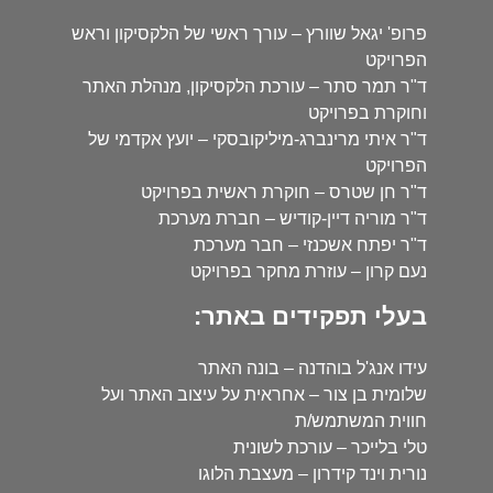
פרופ' יגאל שוורץ – עורך ראשי של הלקסיקון וראש
הפרויקט
ד"ר תמר סתר – עורכת הלקסיקון, מנהלת האתר
וחוקרת בפרויקט
ד"ר איתי מרינברג-מיליקובסקי – יועץ אקדמי של
הפרויקט
ד"ר חן שטרס – חוקרת ראשית בפרויקט
ד"ר מוריה דיין-קודיש – חברת מערכת
ד"ר יפתח אשכנזי – חבר מערכת
נעם קרון – עוזרת מחקר בפרויקט
בעלי תפקידים באתר:
עידו אנג'ל בוהדנה – בונה האתר
שלומית בן צור – אחראית על עיצוב האתר ועל
חווית המשתמש/ת
טלי בלייכר – עורכת לשונית
נורית וינד קידרון – מעצבת הלוגו