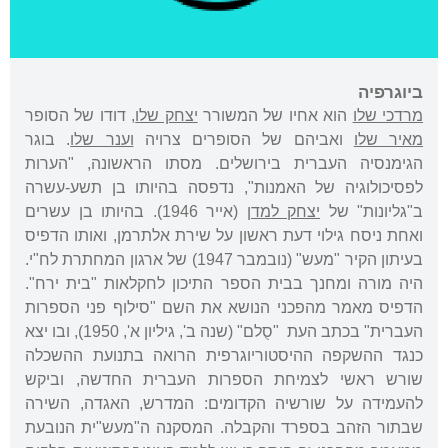
ביוגרפיה
מרדכי שלו
הוא אחיו של המשורר
יצחק שלו
, דודו של הסופר
מאיר שלו
ואביהם של הסופרים צרויה
וענר שלו
. בוגר
הגימנסיה העברית בירושלים. מסתו הראשונה, "הערות
לפסיכולוגיה של האמנות", נדפסה בהיותו בן תשע-עשרה
ב"גליונות" של
יצחק למדן
(אייר 1946). בהיותו בן עשרים
ואחת ניסח גילוי דעת ראשון על שירת אלתרמן, ואותו הדפיס
בעיתון הקיר "מעש" (נובמבר 1947) של ארגון המחתרת לח"י.
היה מורה ומחנך בבית הספר התיכון לחקלאות "בית ירח".
הדפיס מאמר מהפכני הנושא את השם "סילוף פני הספרות
העברית" בכתב העת "סֻלם" (שנה ב', גיליון א', 1950), ובו יצא
כנגד ההשקפה ההיסטוריוגרפית הרואה בתנועת ההשכלה
שורש ראשי לצמיחת הספרות העברית החדשה, וביקש
להעמידה על שורשיה הקדומים: המדרש, האגדה, השירה
שבתור הזהב בספרד והקבלה. המסקנה ה"מעש"ית הנובעת