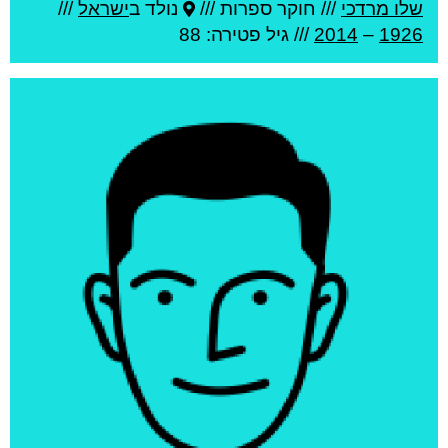
שלו מרדכי
///
חוקר ספרות ///
נולד ב
ישראל
///
1926
–
2014
/// גיל
פטירה: 88