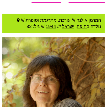
המרמן אילנה
///
עורכת, מתרגמת וסופרת ///
נולדה ב
חיפה
,
ישראל
///
1944
/// גיל: 82