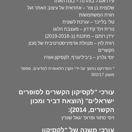
עידו אנג'ל בוהדנה – בונה האתר
שלומית בן צור – אחראית על עיצוב האתר ועל
חווית המשתמש/ת
טלי בלייכר – עורכת לשונית
נורית וינד קידרון – מעצבת הלוגו
ירדן רותם – מתכנת (ב-2019-2018)
רווית לוין – מנהלת אדמיניסטרטיבית של מכון
הקשרים
יוסי גלרון – ביביליוגרף, לקסיקון אוהיו
* הפרויקט נתמך על-ידי הקרן הלאומית למדעים, מספר
מענק 302/17
עורכי "לקסיקון הקשרים לסופרים
ישראלים" (הוצאת דביר ומכון
הקשרים, 2014):
זיסי סתווי ופרופ' יגאל שוורץ
עורכי משנה של "לקסיקון