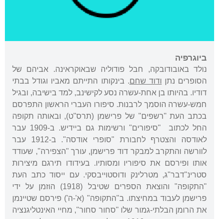
ביוגרפיה
נולד באובודובקה, חבל פודוליה שבאוקראינה. אביהם של
הסופרים נתן
ודוד שחם
. בינקותו התייתם מאביו וגודל בבתי
דודיו. בהיותו בן אחת-עשרה נסע לקישינב, למד בישיבה, ובגיל
חמש-עשרה הוסמך לרבנות. סיפורו העברי הראשון התפרסם
בכתב העת "רשפים" של פרישמן (תרס"ט), ובאותה תקופה
החל לכתוב "סיפורים" ורשימות גם ביידיש. ב-1909 עבר
לאודסה והצטרף לחבורת "סופרי אודסה". ב-1912 עבר
לוורשה והתקרב למבקר דוד פרישמן, עורך "הצפירה", שעודד
אותו ופירסם את סיפוריו ומסותיו. בעידודו תירגם מיצירות
סטרינ"דבר"ג, מטרלינק ודוסטוייבסקי. עם ייסוד כתב העת
"התקופה" והוצאת הספרים שטיבל (1918) הוזמן על ידי
פרישמן לעבוד במחיצתו. ב"התקופה" (א'-ה') פירסם שטיינמן
את הרומן הבלתי-גמור שלו "סחור סחור", מחיי האינטליגנציה