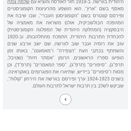
היהודית בוורשה. ב-1919 חזר לאודסה והוציא עם
שלמה צמח
מאסף בשם "ארץ". הוא הושפע מהרעיונות הקומוניסטיים
ופירסם קונטרס בשם "הקומוניסטן העברי", שבו שיבח את
המהפכה הבולשביקית, אולם משראה את מאמציה של
היבסקציה (המחלקה היהודית של המפלגה הקומוניסטית)
להכחדת התרבות היהודית, התפכח מהתלהבותו, וב-1920
עזב את רוסיה ועבר שוב לוורשה, שם ישב ארבע שנים
והשתתף בכתבי העת "הצפירה" ו"מאמענט". באותו זמן
הופיעו ספריו הראשונים, הרומן "אסתר חיות" (שטיבל,
תרפ"ג), "סיפורים" (תרפ"ג), "ספר המאמרים" (תרפ"ד), וכן
מסות ו"סיפורים" ביידיש, שתיארו את הפוגרומים באוקראינה.
בשנים 1924-1923 ערך ופירסם בוורשה את הירחון "קולות",
שביקש לשלב בין תרבות ישראל לתרבות העולם.