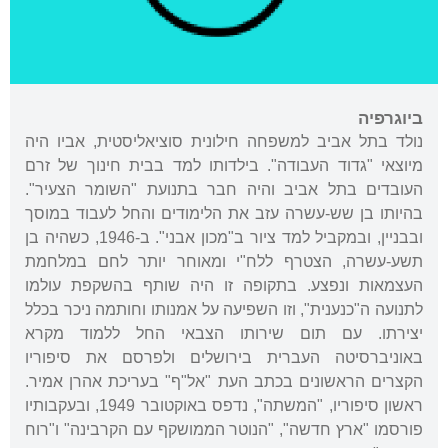
ביוגרפיה
נולד בתל אביב למשפחה חילונית סוציאליסטית, אביו היה
מיוצאי "גדוד העבודה". בילדותו למד בבית חינוך של זרם
העובדים בתל אביב והיה חבר בתנועת "השומר הצעיר".
בהיותו בן שש-עשרה עזב את הלימודים והחל לעבוד במוסך
ובבניין, ובמקביל למד ציור ב"מכון אבני". ב-1946, כשהיה בן
תשע-עשרה, הצטרף ללח"י ומאוחר יותר לחם במלחמת
העצמאות ונפצע. בתקופה זו היה שותף בהשקפת עולמו
לתנועה ה"כנענית", וזו השפיעה על אמנותו וחותמה ניכר בכלל
יצירתו. עם תום שירותו הצבאי החל ללמוד מקרא
באוניברסיטה העברית בירושלים ולפרסם את סיפוריו
הקצרים הראשונים בכתב העת "אל"ף" בעריכת אהרן אמיר.
ראשון סיפוריו, "המשתה", נדפס באוקטובר 1949, ובעקבותיו
פורסמו "ארץ חדשה", "הנוטר הממושקף עם הקרבינה" ו"רוח