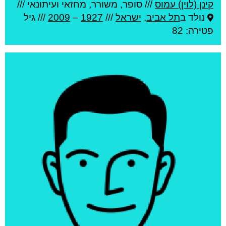
קינן (לוין) עמוס
///
סופר, משורר, מחזאי ועיתונאי ///
נולד ב
תל אביב
,
ישראל
///
1927
–
2009
/// גיל
פטירה: 82