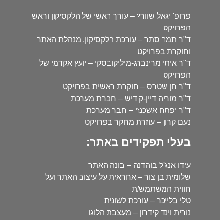
פרופ' יגאל שוורץ – עורך ראשי של הלקסיקון וראש
הפרויקט
ד"ר תמר סתר – עורכת הלקסיקון, מנהלת האתר
וחוקרת בפרויקט
ד"ר איתי מרינברג-מיליקובסקי – יועץ אקדמי של
הפרויקט
ד"ר חן שטרס – חוקרת ראשית בפרויקט
ד"ר מוריה דיין-קודיש – חברת מערכת
ד"ר יפתח אשכנזי – חבר מערכת
נעם קרון – עוזרת מחקר בפרויקט
בעלי תפקידים באתר:
עידו אנג'ל בוהדנה – בונה האתר
שלומית בן צור – אחראית על עיצוב האתר ועל
חווית המשתמש/ת
טלי בלייכר – עורכת לשונית
נורית וינד קידרון – מעצבת הלוגו