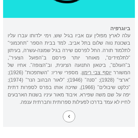
ביוגרפיה
עלה לארץ מפולין עם אביו בגיל שש, וימי ילדותו עברו עליו
בשכונת נווה שלום בתל אביב. למד בבית הספר "תחכמוני"
לתלמוד תורה. החל לפרסם שירה בגיל שמונה-עשרה, בעיתון
"לתלמידים", מאוחר יותר פירסם ב"הפועל הצעיר",
ב"העולם", ביטאון התנועה הציונית, וב"הצופה". אחיו של
המשורר
יוסף צבי רימון
. מספרי שיריו: "השתפכות" (1926);
"ארצי" (1928); "סנה" (1946); "לאור הבהוב הנר" (1974);
"כלקט שיבולים" (1966), שזיכה אותו בפרס לספרות דתית
יפה על שם משה שפירא. איבוד מאור עיניו בשנות הארבעים
לחייו לא עמד בדרכו לפעילות ספרותית וחברתית ענפה.