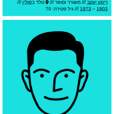
רימון יעקב
///
משורר וסופר ///
נולד ב
פולין
///
1903
–
1973
/// גיל
פטירה: 70