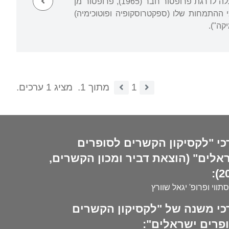
המחלקה לכימיה באוניברסיטה העברית, ובה לימד "כימיה פיזיקלית" עד פרישתו ב-1996. הועלה לדרגת פרופסור חבר (1965), פרופסור מן
חומי ההתמחות שלו (ספקטרוסקופיה ופוטוכימיה)
קה").
1
מתוך 1.
מציג 1 ערכים.
כי "לקסיקון הקשרים לסופרים
אלים" (הוצאת דביר ומכון הקשרים,
20
סתווי ופרופ' יגאל שוורץ
כי משנה של "לקסיקון הקשרים
פרים ישראלים":