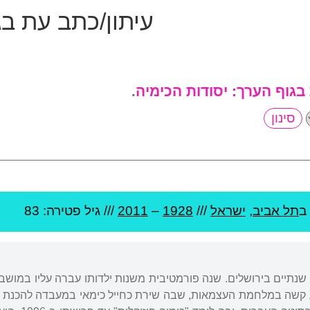
עיתון/כתב עת ב
 בגוף הערך:
יסודות הכימיה
.
ב
תל אביב
,
ישראל
///
1928
–
2011
/// גיל
פטירה: 83
 שנתיים בירושלים. שנה פורמטיבית משנות ילדותו עברה עליו במושבה