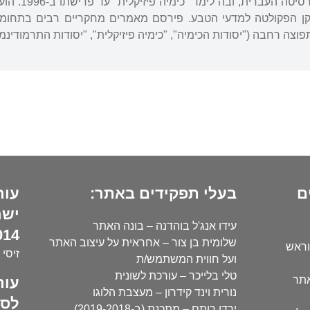
1) ושימש דיקן הפקולטה למדעי הטבע. פירסם מאמרים מחקריים רבים בת
פוצה רחבה ("יסודות הכימיה", "כימיה פיזיקלית", "יסודות התרמודינמי
ם
בעלי תפקידים באתר:
עור
ישר
עידו אנג'ל בוהדנה – בונה האתר
14):
שלומית בן צור – אחראית על עיצוב האתר
וראש
זיסי 
ועל חווית המשתמש/ת
טלי בלייכר – עורכת לשונית
עור
אתר
נורית וינד קידרון – מעצבת הלוגו
לסו
ירדן רותם – מתכנת (ב-2019-2018)