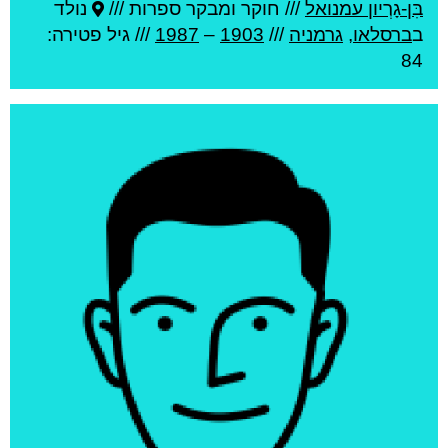
בִּן-גָרְיון עמנואל
///
חוקר ומבקר ספרות ///
נולד
ב
ברסלאו
,
גרמניה
///
1903
–
1987
/// גיל
פטירה:
84