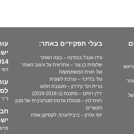
ם
בעלי תפקידים באתר:
עור
ישר
עידו אנג'ל בוהדנה – בונה האתר
14):
שלומית בן צור – אחראית על עיצוב האתר
וראש
זיסי 
ועל חווית המשתמש/ת
טלי בלייכר – עורכת לשונית
עור
אתר
נורית וינד קידרון – מעצבת הלוגו
לסו
ירדן רותם – מתכנת (ב-2019-2018)
של
ד"ר י
רווית לוין – מנהלת אדמיניסטרטיבית של מכון
הקשרים
חבר
יוסי גלרון – ביביליוגרף, לקסיקון אוהיו
ישר
פרופ'