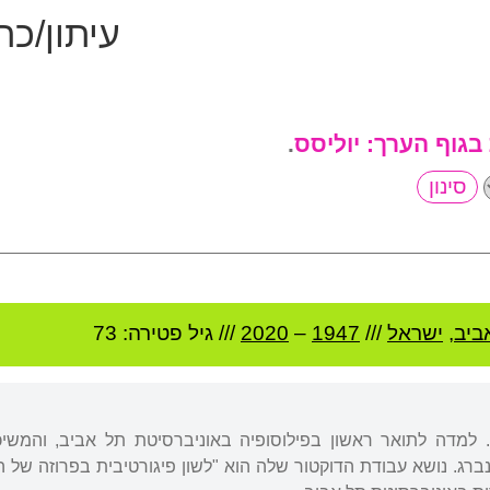
עיתון/כ
 בגוף הערך:
יוליסס
.
ביב
,
ישראל
///
1947
–
2020
/// גיל
פטירה: 73
. למדה לתואר ראשון בפילוסופיה באוניברסיטת תל אביב, והמשי
ברג. נושא עבודת הדוקטור שלה הוא "לשון פיגורטיבית בפרוזה של 