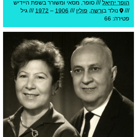
הופר יחיאל
///
סופר, מסאי ומשורר בשפת היידיש
///
נולד ב
ורשה
,
פולין
///
1906
–
1972
/// גיל
פטירה: 66