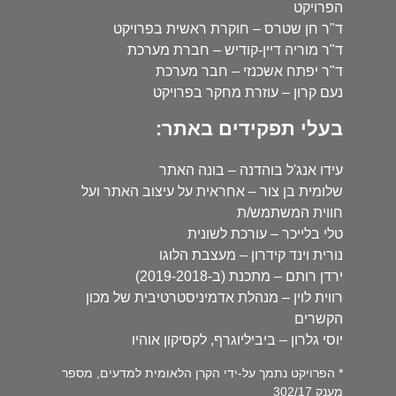
הפרויקט
ד"ר חן שטרס – חוקרת ראשית בפרויקט
ד"ר מוריה דיין-קודיש – חברת מערכת
ד"ר יפתח אשכנזי – חבר מערכת
נעם קרון – עוזרת מחקר בפרויקט
בעלי תפקידים באתר:
עידו אנג'ל בוהדנה – בונה האתר
שלומית בן צור – אחראית על עיצוב האתר ועל
חווית המשתמש/ת
טלי בלייכר – עורכת לשונית
נורית וינד קידרון – מעצבת הלוגו
ירדן רותם – מתכנת (ב-2019-2018)
רווית לוין – מנהלת אדמיניסטרטיבית של מכון
הקשרים
יוסי גלרון – ביביליוגרף, לקסיקון אוהיו
* הפרויקט נתמך על-ידי הקרן הלאומית למדעים, מספר
מענק 302/17