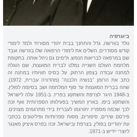
ביוגרפיה
נולד בוורשה, גדל והתחנך בבית יהודי מסורתי ולמד לימודי
קודש מסודרים. השלים את לימודי הרפואה שלו בוורשה ועבד
שם במרפאה לבריאות הנפש, ולימים גם ניהל אותה. בתקופת
מלחמת העולם השנייה נמלט לברית המועצות, שם הוגלה
למחנה עבודה בצפון הרחוק. על בסיס חוויותיו במחנה זה
כתב את הרומן "בנשיה הלבנה" (מהדורה עברית, 1972).
שהה בברית המועצות עד סוף המלחמה ושב בסיומה לפולין.
ב-1948 היגר לצרפת והשתקע בפריז. ב-1951 עלה לישראל
והשתקע ביפו. בארץ המשיך בפעילותו הספרותית ואף זכה
לכך שכמה מספריו יתורגמו לעברית בידי מתרגמים מצוינים.
פירסם שירים, סיפורים, מסות ספרותיות ופיליטונים בכתבי
עת יהודיים בפולין, בצרפת ובישראל. זכה בפרס איציק מאנגר
ליוצרי יידיש ב-1971.