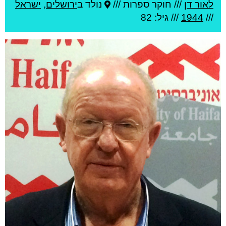
לאור דן
///
חוקר ספרות ///
נולד ב
ירושלים
,
ישראל
///
1944
/// גיל: 82