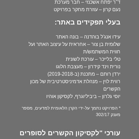
ד"ר יפתח אשכנזי – חבר מערכת
נעם קרון – עוזרת מחקר בפרויקט
בעלי תפקידים באתר:
עידו אנג'ל בוהדנה – בונה האתר
שלומית בן צור – אחראית על עיצוב האתר ועל
חווית המשתמש/ת
טלי בלייכר – עורכת לשונית
נורית וינד קידרון – מעצבת הלוגו
ירדן רותם – מתכנת (ב-2019-2018)
רווית לוין – מנהלת אדמיניסטרטיבית של מכון
הקשרים
יוסי גלרון – ביביליוגרף, לקסיקון אוהיו
* הפרויקט נתמך על-ידי הקרן הלאומית למדעים, מספר
מענק 302/17
עורכי "לקסיקון הקשרים לסופרים