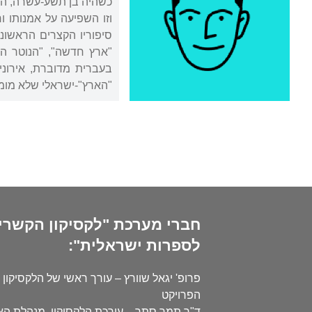
כשהיה בן תשע-עשרה, הצ
וזו השפיעה על אמנותו 
"ארץ חדשה", "הנוטר המ
בעברית מדוברת, אירוני
"הארץ"-ישראלי שלא מומש
חברי מערכת "לקסיקון הקשרי
לספרות ישראלית":
פרופ' יגאל שוורץ – עורך ראשי של הלקסיקון 
הפרויקט
ד"ר תמר סתר – עורכת הלקסיקון, מנהלת ה