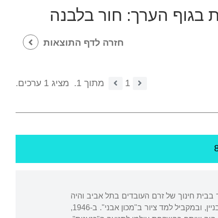
ת בגוף הערך:
חור בלבנה
חזרה לדף התוצאות
1
מתוך 1.
מציג 1 ערכים.
ד בבית חינוך של זרם העובדים בתל אביב והיה
חבר בתנועת "השומר הצעיר". בהיותו בן שש-עשרה עזב את הלימודים והחל לעבוד במוסך ובבניין, ובמקביל למד ציור ב"מכון אבני". ב-1946,