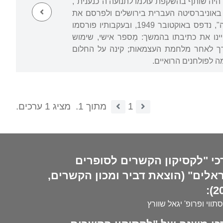
היה שותף בהשקפת עולמו לתנועה ה"כנענית",
א באוניברסיטה העברית בירושלים ולפרסם את
סיפוריו הקצרים הראשונים בכתב העת "אל"ף" בעריכת אהרן אמיר. ראשון סיפוריו, "המשתה", נדפס באוקטובר 1949, ובעקבותיו פורסמו
ינו את כתיבתו בהמשך: מְספר אישי, שימוש
 דרך לאחר מלחמת העצמאות; קינה על החלום
 לפולחנים הרואיים.
1
מתוך 1.
מציג 1 ערכים.
כי "לקסיקון הקשרים לסופרים
אלים" (הוצאת דביר ומכון הקשרים,
20
סתווי ופרופ' יגאל שוורץ