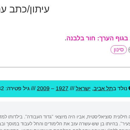
עיתון/כתב ע
 בגוף הערך:
חור בלבנה
.
נולד ב
תל אביב
,
ישראל
///
1927
–
2009
/// גיל
פטירה: 82
ילונית סוציאליסטית, אביו היה מיוצאי "גדוד העבודה". בילדותו למ