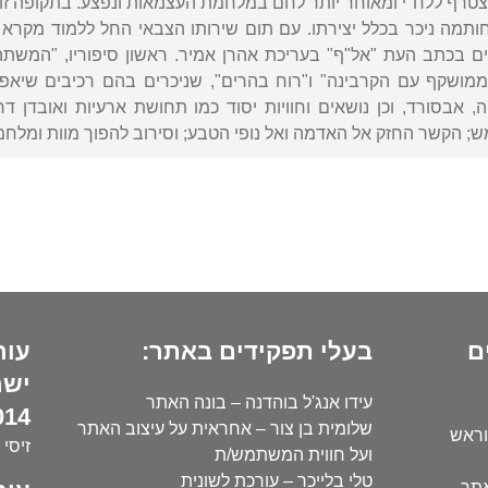
טרף ללח"י ומאוחר יותר לחם במלחמת העצמאות ונפצע. בתקופה זו 
וחותמה ניכר בכלל יצירתו. עם תום שירותו הצבאי החל ללמוד מקר
מושקף עם הקרבינה" ו"רוח בהרים", שניכרים בהם רכיבים שיאפי
ה, אבסורד, וכן נושאים וחוויות יסוד כמו תחושת ארעיות ואובדן
; הקשר החזק אל האדמה ואל נופי הטבע; וסירוב להפוך מוות ומלחמה
ם
בעלי תפקידים באתר:
עור
ישר
עידו אנג'ל בוהדנה – בונה האתר
14):
שלומית בן צור – אחראית על עיצוב האתר
וראש
זיסי 
ועל חווית המשתמש/ת
טלי בלייכר – עורכת לשונית
אתר