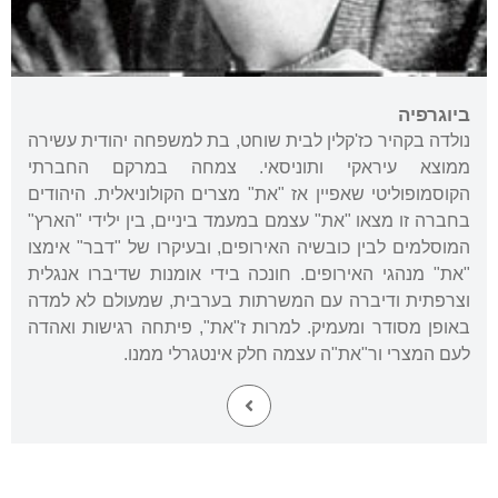
ביוגרפיה
נולדה בקהיר כז'קלין לבית שוחט, בת למשפחה יהודית עשירה
ממוצא עיראקי ותוניסאי. צמחה במרקם החברתי
הקוסמופוליטי שאפיין אז "את" מצרים הקולוניאלית. היהודים
בחברה זו מצאו "את" עצמם במעמד ביניים, בין ילידי "הארץ"
המוסלמים לבין כובשיה האירופים, ובעיקרו של "דבר" אימצו
"את" מנהגי האירופים. חונכה בידי אומנות שדיברו אנגלית
וצרפתית ודיברה עם המשרתות בערבית, שמעולם לא למדה
באופן מסודר ומעמיק. למרות ז"את", פיתחה רגישות ואהדה
לעם המצרי ור"את"ה עצמה חלק אינטגרלי ממנו.