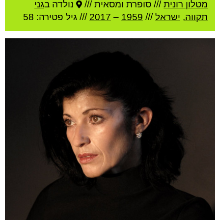
מטלון רונית
///
סופרת ומסאית ///
נולדה ב
גני
תקווה
,
ישראל
///
1959
–
2017
/// גיל
פטירה: 58