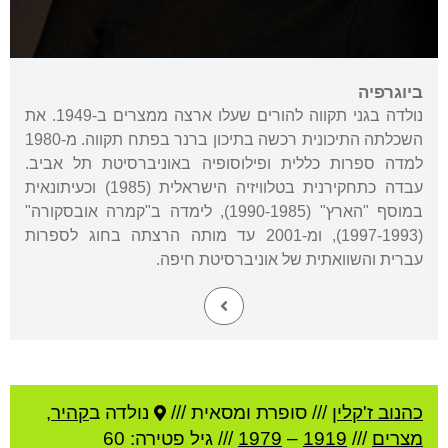
ביוגרפיה
נולדה בגני תקווה להורים שעלו ארצה ממצרים ב-1949. את
השכלתה התיכונית רכשה בתיכון ברנר בפתח תקווה. מ-1980
למדה ספרות כללית ופילוסופיה באוניברסיטת תל אביב.
עבדה כתחקירנית בטלוויזיה הישראלית (1985) וכעיתונאית
במוסף "הארץ" (1990-1985), לימדה ב"קמרה אובסקורה"
(1997-1993), ומ-2001 עד מותה הרצתה בחוג לספרות
עברית והשוואתית של אוניברסיטת חיפה.
כהנוב ז'קלין
///
סופרת ומסאית ///
נולדה ב
קהיר
,
מצרים
///
1919
–
1979
/// גיל
פטירה: 60