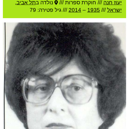
יעוז חנה
///
חוקרת ספרות ///
נולדה ב
תל אביב
,
ישראל
///
1935
–
2014
/// גיל
פטירה: 79