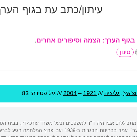
עיתון/כתב עת בגוף הער
 בגוף הערך:
הצמה וסיפורים אחרים
.
צ'אץ'
,
גליציה
///
1921
–
2004
/// גיל
פטירה: 83
מתבוללת. אביו היה ד"ר למשפטים ובעל משרד עורכי-דין. בבית הספ
בשם "קול קורא של הנוער". עמד בבחינות הבגרות ב-9