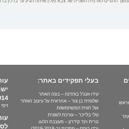
שך התגייס לארמיה השנייה של צבא פולין ואיתה הגיע עד ברלין בדר
ם
בעלי תפקידים באתר:
עור
ישר
עידו אנג'ל בוהדנה – בונה האתר
14):
שלומית בן צור – אחראית על עיצוב האתר
וראש
זיסי 
ועל חווית המשתמש/ת
טלי בלייכר – עורכת לשונית
עור
אתר
נורית וינד קידרון – מעצבת הלוגו
לסו
ירדן רותם – מתכנת (ב-2019-2018)