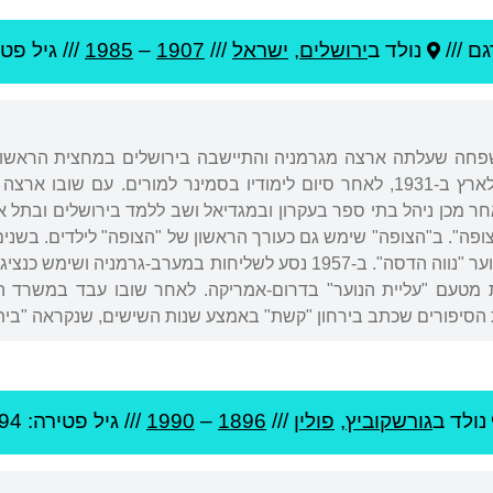
ם ///
נולד ב
ירושלים
,
ישראל
///
1907
–
1985
/// גיל
פטיר
משפחתו לגרמניה ושב לארץ ב-1931, לאחר סיום לימודיו בסמינר למורים
ר מכן ניהל בתי ספר בעקרון ובמגדיאל ושב ללמד בירושלים ובתל אב
למנהל המוסד לעליית הנוער "נווה הדסה". ב-1957 נסע לשליחות במע
מטעם "עליית הנוער" בדרום-אמריקה. לאחר שובו עבד במשרד החי
ת הסיפורים שכתב בירחון "קשת" באמצע שנות השישים, שנקראה "בית
נולד ב
גורשקוביץ
,
פולין
///
1896
–
1990
/// גיל
פטירה: 94