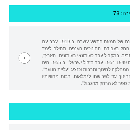
ה: 78
נולד בירושלים, נצר למשפחה שעלתה ארצה מגרמניה והתיישבה בירושלים במחצית הראשונה של המאה התשע-עשרה. ב-1919 עבר עם
. עם שובו ארצה החל בעבודתו החינוכית הענפה. תחילה לימד
יב. במקביל עבד כעיתונאי בעיתונים "הארץ",
"דבר", "על המשמר" ו"הצופה". ב"הצופה" שימש גם כעורך הראשון של "הצופה" לילדים. בשנים 1954-1949 עבד ב"קול ישראל". ב-1955 היה
רב-גרמניה ושימש כנציג המחלקה לחינוך ותרבות וכנציג "עליית הנוער".
נוך עד לפרישתו לגמלאות. רבות מחוויותיו
 ספר לא הרחק מהגבול".