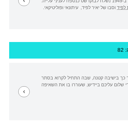
וכעורך ב"הצופה", ב"ידיעות אחרונות" וב""מעריב"". בנוסף, היה פעיל בשדה הציבורי והמדיני. ב-1949 נשלח לבוקרשט כנספח לעניני עלייה.
 לפיד
וסבו של יאיר לפיד, עיתונאי ופוליטיקאי.
82
 כך בישיבה קטנה, שבה התחיל לקרוא בסתר
י שלום עליכם ביידיש, שעוררו בו את השאיפה