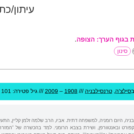
עיתון/כת
ת בגוף הערך:
הצופה
.
ב
סילצ'ה
,
טרנסילבניה
///
1908
–
2009
/// גיל
פטירה: 101
ניה, היום רומניה, למשפחה דתית. אביו, הרב שלמה זלמן קליין, התע