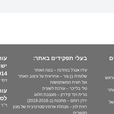
ם
בעלי תפקידים באתר:
עור
ישר
עידו אנג'ל בוהדנה – בונה האתר
14):
שלומית בן צור – אחראית על עיצוב האתר
וראש
זיסי 
ועל חווית המשתמש/ת
טלי בלייכר – עורכת לשונית
עור
אתר
נורית וינד קידרון – מעצבת הלוגו
לסו
ירדן רותם – מתכנת (ב-2019-2018)
של
ד"ר י
רווית לוין – מנהלת אדמיניסטרטיבית של מכון
הקשרים