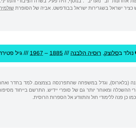
שולמית
נולד ב
סלוצק
,
רוסיה הלבנה
///
1885
–
1967
/// גיל
פטירה: 
בנה (בלארוס), וגדל במשפחה שהתפרנסה בצמצום. למד בחדר ואחר
רי ההשכלה ומאוחר יותר גם של סופרי יידיש. התרשם בייחוד מסיפור
מו כן פנה ללימודי חול והתוודע אל הספרות הרוסית.