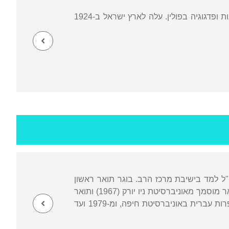
נולד בגורשקוביץ, פלך פיוטרקוב, פולין. בתקופת מלחמת העולם הראשונה למד מדעים, לשונות ופדגוגיה בפולין. עלה לארץ ישראל ב-1924
ח"ל למד בישיבת מרכז הרב. בוגר תואר ראשון
במחלקות לפילוסופיה הכללית והיהודית ולקבלה באוניברסיטה העברית בירושלים (1964), תואר מוסמך מאוניברסיטת ניו יורק (1967) ותואר
דוקטור מאוניברסיטת קליפורניה בלוס אנג'לס (1974). בשנים 1979-1975 שימש כמרצה לספרות עברית באוניברסיטת חיפה, ומ-1979 ועד