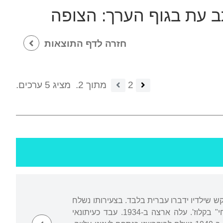
ב עת בגוף הערך:
הצופה
חזרה לדף התוצאות
2
מתוך 2.
מציג 5 ערכים.
קש שילדיו ידברו עברית בלבד. בצעירותו נשלח
לישיבות ברומניה, בפרנקפורט ובאנטוורפן, ושירת בצבא הרומני. למד בהכשרה של "המזרחי" בקלוז'. עלה ארצה ב-1934. עבד כעיתונאי