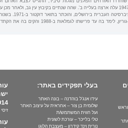
-1941, כאשר שוחררו האזרחים הפולנים מגלות סיביר, התגייס לצבא הא
האוקראינית השנייה". ב-1947 עלה ארצה בעלייה ב'. שהה שנתיים בקיבוץ עין גב, 
למד ספרות עברית 
עברית באוניברסיטת בן-גוריון, לימד בה ע
ם
בעלי תפקידים באתר:
עור
ישר
עידו אנג'ל בוהדנה – בונה האתר
14):
שלומית בן צור – אחראית על עיצוב האתר
וראש
זיסי 
ועל חווית המשתמש/ת
טלי בלייכר – עורכת לשונית
עור
אתר
נורית וינד קידרון – מעצבת הלוגו