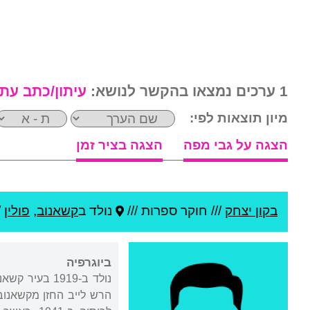
1 ערכים נמצאו בהקשר לנושא:
עיתון/כתב עת
מיון תוצאות לפי:
הצגה על גבי מפה
הצגה בציר זמן
בקון יצחק
///
חוקר ספרות ///
נולד ב
קשאנוב
,
פולין
/
ביוגרפיה
נולד ב-1919 
הרש לייב החזן מקשאנוב