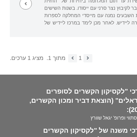
דום ושירת עד תום המלחמה ביחידות של "החזית
ולאחר מכן עבר לקיבוץ נצר סרני עם ייסודו. בשנות השישים
באוניברסיטה העברית בירושלים, והוכתר בתואר דוקטור ב-1971. בשנות השבעים נמנה עם מייסדי המחלקה לספרות
ד פרישתו לגמלאות ב-1988 והקים בה את הקתדרה ליידיש. לאחר מכן לימד במרכז ליידיש של
1
מתוך 1.
מציג 1 ערכים.
כי "לקסיקון הקשרים לסופרים
אלים" (הוצאת דביר ומכון הקשרים,
20
סתווי ופרופ' יגאל שוורץ
כי משנה של "לקסיקון הקשרים