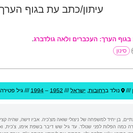
עיתון/כתב עת בגוף הערך
 בגוף הערך:
העכברים ולאה גולדברג
.
///
נולד ב
רחובות
,
ישראל
///
1952
–
1994
/// גיל
פטירה: 2
יים, בן יחיד למשפחה של ניצולי שואה מצ'כיה. אביו זישה, שהיה קצ
רה כמה הפלות לפני שנולד. עד גיל שש דיבר בשפת אימו, צ'כית, ו