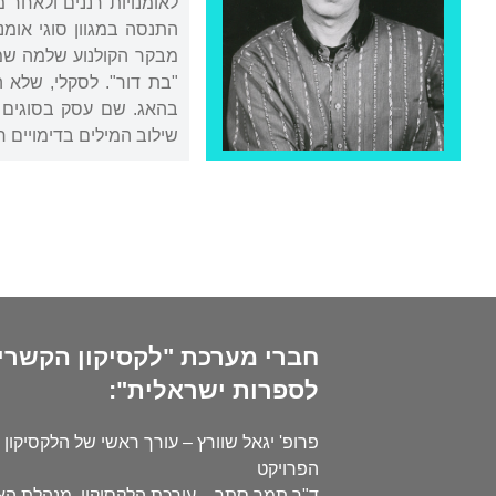
לאומנויות רננים ולאחר מ
התנסה במגוון סוגי אומ
מבקר הקולנוע שלמה שמג
"בת דור". לסקלי, שלא 
בהאג. שם עסק בסוגים שו
שילוב המילים בדימויים חז
חברי מערכת "לקסיקון הקשרי
לספרות ישראלית":
פרופ' יגאל שוורץ – עורך ראשי של הלקסיקון 
הפרויקט
ד"ר תמר סתר – עורכת הלקסיקון, מנהלת ה