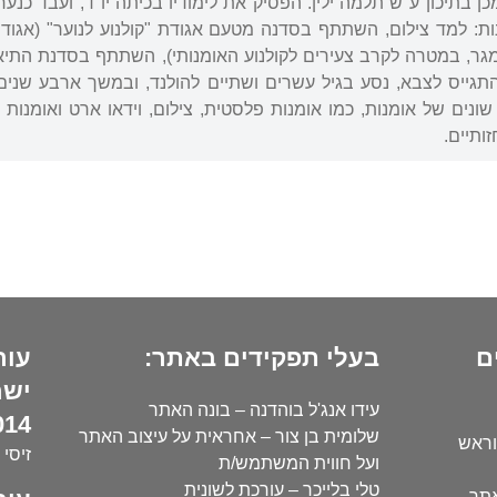
כן בתיכון ע"ש תלמה ילין. הפסיק את לימודיו בכיתה יו"ד, ועבד כנע
נות: למד צילום, השתתף בסדנה מטעם אגודת "קולנוע לנוער" (א
ר, במטרה לקרב צעירים לקולנוע האומנותי), השתתף בסדנת התיאטר
התגייס לצבא, נסע בגיל עשרים ושתיים להולנד, ובמשך ארבע שנ
נים של אומנות, כמו אומנות פלסטית, צילום, וידאו ארט ואומנות 
ותיים.
ם
בעלי תפקידים באתר:
עור
ישר
עידו אנג'ל בוהדנה – בונה האתר
14):
שלומית בן צור – אחראית על עיצוב האתר
וראש
זיסי 
ועל חווית המשתמש/ת
טלי בלייכר – עורכת לשונית
אתר