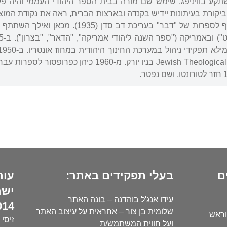
דה והשתקע בוויניפג. שימש שם מורה בבית הספר היהודי העממי והיה 
יקורת בעיתונות יידיש בקנדה ובארצות הברית, ראה את נקודת המו
וסף לספרות של "דבר" בעריכת
דב סדן
(1935). מכאן ואילך השתת
דוקטור של ה-Jewish Theological Seminary בניו יור
ם
בעלי תפקידים באתר:
עור
ישר
עידו אנג'ל בוהדנה – בונה האתר
14):
שלומית בן צור – אחראית על עיצוב האתר
וראש
זיסי 
ועל חווית המשתמש/ת