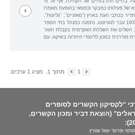
פעיל בחיים התרבותיים של הקהילה. אף על פי
צא של פעילותו כמבקר וכמסאי בהופעת מאמרו
ף תדיר בכתבי העת בארץ ("מאזניים", "גליונות",
"מולד", "די גאָלדענע קייט") ובאמריקה ("ספר השנה ליהודי אמריקה", "הדאר", "בצרון"). ב-1935 עבר לטורונטו, נתמנה כמנהל בתי הספר
העממיים היהודיים שם ומילא תפקידי ניהול במערכת החינוך היהודית במחוז אונטריו. ב-1950 השלים את השכלתו האקדמית בקבלת תואר
ק. מ-1960 כיהן כפרופסור לספרות עברית מודרנית במכון ללימודי היהדות בשיקגו. עם
1
מתוך 1.
מציג 1 ערכים.
כי "לקסיקון הקשרים לסופרים
אלים" (הוצאת דביר ומכון הקשרים,
20
סתווי ופרופ' יגאל שוורץ