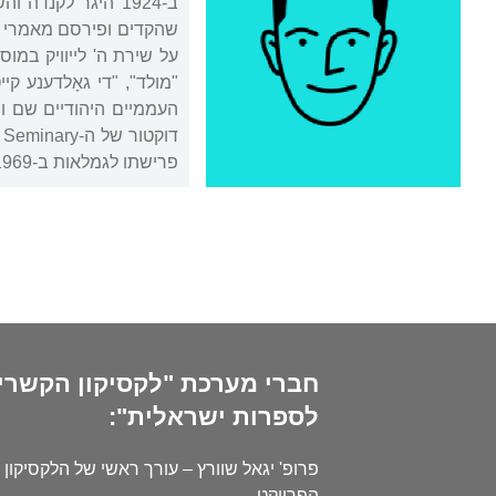
ב-1924 היגר לקנ
שהקדים ופירסם מאמרי ב
על שירת ה' לייוויק במ
פרישתו לגמלאות ב-1969 חזר לטורונטו, ושם נפטר.
חברי מערכת "לקסיקון הקשרי
לספרות ישראלית":
פרופ' יגאל שוורץ – עורך ראשי של הלקסיקון 
הפרויקט