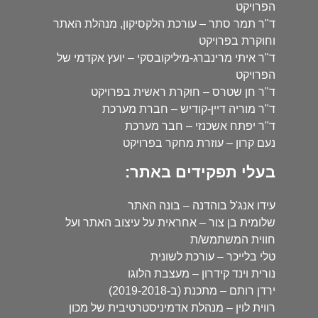
הפרויקט
ד"ר תמר סתר – עורכת הלקסיקון, מנהלת האתר
וחוקרת בפרויקט
ד"ר איתי מרינברג-מיליקובסקי – יועץ אקדמי של
הפרויקט
ד"ר חן שטרס – חוקרת ראשית בפרויקט
ד"ר מוריה דיין-קודיש – חברת מערכת
ד"ר יפתח אשכנזי – חבר מערכת
נעם קרון – עוזרת מחקר בפרויקט
בעלי תפקידים באתר:
עידו אנג'ל בוהדנה – בונה האתר
שלומית בן צור – אחראית על עיצוב האתר ועל
חווית המשתמש/ת
טלי בלייכר – עורכת לשונית
נורית וינד קידרון – מעצבת הלוגו
ירדן רותם – מתכנת (ב-2019-2018)
רווית לוין – מנהלת אדמיניסטרטיבית של מכון