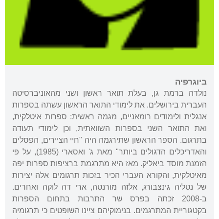
ביוגרפיה
נולדה ברמת גן, בעלת תואר ראשון ושני מהאוניברסיטה
העברית בירושלים. את לימודי התואר הראשון עשתה בספרות
אנגלית ולימודים רומאניים, מגמה ראשית: ספרות איטלקית,
ואת התואר השני בספרות השוואתית, וכן לימודי תעודה
בתרגום. הספר הראשון שתירגמה היה "חיי הציירים, הפסלים
והאדריכלים הדגולים ביותר" מאת ג' ואסארי (1985), על פי
הזמנת מוסד ביאליק. מאז היא מתרגמת ברציפות ספרות יפה
מאיטלקית, והקורא העברי הכיר בזכות תרגומים אלה יצירות
של נטליה גינצבורג, אלזה מורנטה, ארי דה לוקה ואחרים.
ב-2008 זכתה בפרס שר התרבות בתחום הספרות
בקטגוריית המתרגמים. בנימוקיהם ציינו השופטים כי תרגומיה