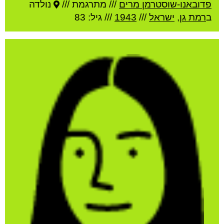
פדובאנו-שוסטרמן מרים
///
מתרגמת ///
נולדה
ב
רמת גן
,
ישראל
///
1943
/// גיל: 83