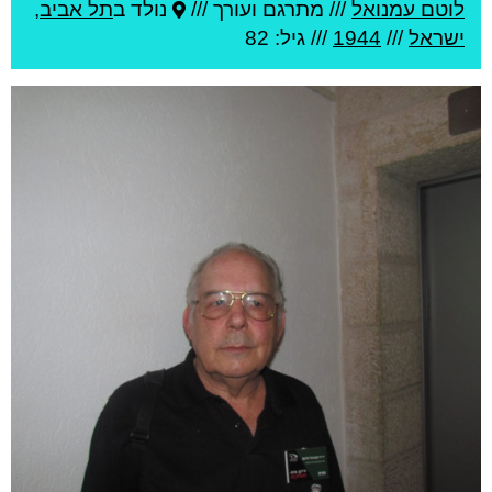
לוטם עמנואל
///
מתרגם ועורך ///
נולד ב
תל אביב
,
ישראל
///
1944
/// גיל: 82