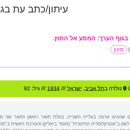
עיתון/כתב עת בג
 בגוף הערך:
המסע אל החוץ
.
/
נולדה ב
תל אביב
,
ישראל
///
1934
/// גיל: 92
 שהגיעו ארצה בעלייה השנייה. בעלת תואר ראשון ותואר שני מה
שון ב"אנציקלופדיה החינוכית" (מוסד ביאליק) וכעורכת ראשית ב"פ