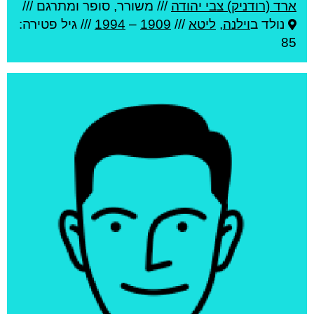
ארד (רודניק) צבי יהודה
///
משורר, סופר ומתרגם ///
נולד ב
וילנה
,
ליטא
///
1909
–
1994
/// גיל
פטירה:
85