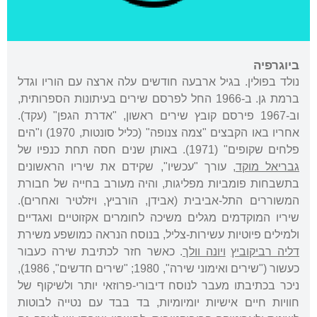
ביוגרפיה
נולד בפולין. בגיל ארבעה חודשים עלה ארצה עם הוריו וגדל
ברמת גן. ב-1966 החל לפרסם שירים בעיתונות הספרותית,
וב-1967 פירסם קובץ שירים ראשון, "אדרת הגפן" (עקד).
אחריו באו הקבצים "צמה צנופה" (כליל סונטות, 1970) ו"הים
פלחים שקופים" (1971). באותן שנים חסה תחת כנפיו של
גבריאל מוקד
, עורך "עכשיו", שקידם את שיריו הראשונים
בתשבחות פומביות מפליגות, והיה מעורב בחייה של חבורת
המשוררים התל-אביבית (אבידן, הורביץ, ויזלטיר ואחרים).
שיריו המוקדמים מגלים משיכה לחומרים אקזוטיים ואגדיים
ולמילים פיוטיות עשירות-צליל, בנוסח הנראה כמושפע משירת
דליה רביקוביץ
ויונה וולך
. כאשר חזר לכתיבת שירה כעבור
כעשור ("שירים ואימוני שירה", 1980; "שירים חדשים", 1986),
ניכר בכתיבתו מעבר לנוסח דיבורי-פרוזאי יותר ולשיקוף של
חוויות חיים אישיות יומיומיות, בד בבד עם נטייה לבוטות