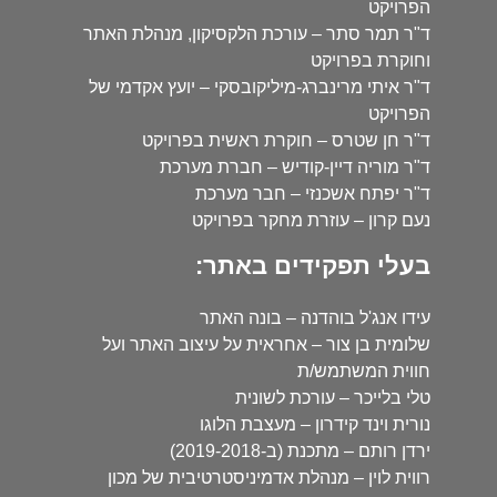
הפרויקט
ד"ר תמר סתר – עורכת הלקסיקון, מנהלת האתר
וחוקרת בפרויקט
ד"ר איתי מרינברג-מיליקובסקי – יועץ אקדמי של
הפרויקט
ד"ר חן שטרס – חוקרת ראשית בפרויקט
ד"ר מוריה דיין-קודיש – חברת מערכת
ד"ר יפתח אשכנזי – חבר מערכת
נעם קרון – עוזרת מחקר בפרויקט
בעלי תפקידים באתר:
עידו אנג'ל בוהדנה – בונה האתר
שלומית בן צור – אחראית על עיצוב האתר ועל
חווית המשתמש/ת
טלי בלייכר – עורכת לשונית
נורית וינד קידרון – מעצבת הלוגו
ירדן רותם – מתכנת (ב-2019-2018)
רווית לוין – מנהלת אדמיניסטרטיבית של מכון