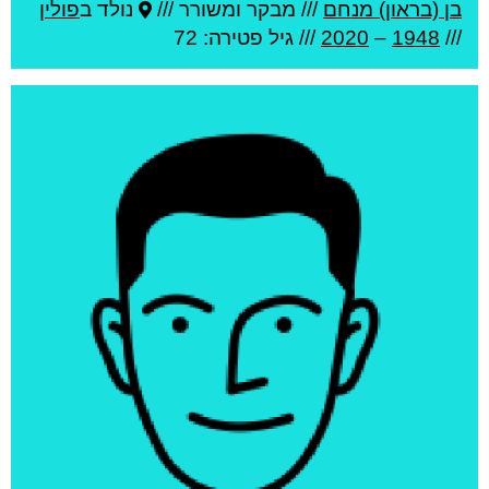
בן (בראון) מנחם
///
מבקר ומשורר ///
נולד ב
פולין
///
1948
–
2020
/// גיל
פטירה: 72