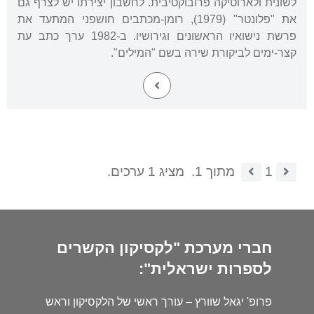
לשונית ולארוטיקה פרובוקטיבית. לחשבון יצירתו יש לצרף גם
את "פלונטר" (1979), רומן-מכתבים חושפני המתעד את
פרשת נישואיו הראשונים וגירושיו. ב-1982 ערך כתב עת
קצר-ימים לביקורת שירה בשם "המילים".
1
מתוך 1.
מציג 1 ערכים.
חברי מערכת "לקסיקון הקשרים
לספרות ישראלית":
פרופ' יגאל שוורץ – עורך ראשי של הלקסיקון וראש