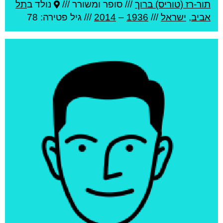
תור-רז (טוריס) ברוך
///
סופר ומשורר ///
נולד ב
תל
אביב
,
ישראל
///
1936
–
2014
/// גיל
פטירה: 78