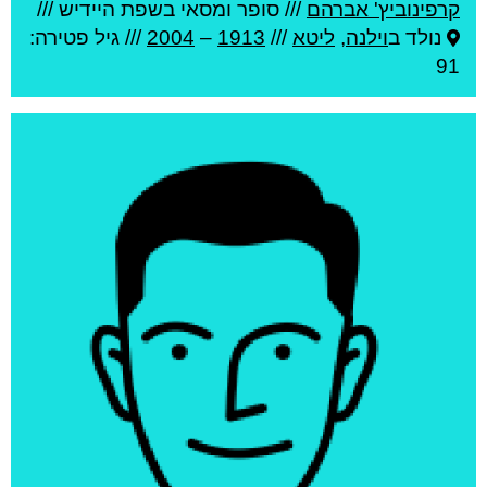
קרפינוביץ' אברהם
///
סופר ומסאי בשפת היידיש ///
נולד ב
וילנה
,
ליטא
///
1913
–
2004
/// גיל
פטירה:
91