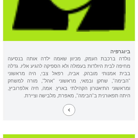
ביוגרפיה
נולדה ברכבת העמק, מכיוון שאמה ילדה אותה בנסיעה
מחיפה לבית היולדות בעפולה ולא הספיקה להגיע אליו. גדלה
בבית אמנותי מובהק. אביה, רפאל צבי, היה מראשוני
"הבימה", שחקן ובמאי, מראשוני "אהל", מורה למשחק
ומראשוני התיאטרון הקהילתי בארץ. אמה, חיה אלפרוביץ,
היתה תפאורנית ב"הבימה", מאפרת, מלבישה וציירת.