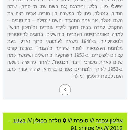
"פועלי ציון", בלשן ומתרגם (גם בשם עט: מ' סתר). שמה
הנדיר, ג'נטילה, ניתן לה כפשרה בין הוריה. אביה רצה את
השם ינטלה, אך אמה התנגדה והשם ג'נטילה – בת טובים –
התקבל. למדה בבית חינוך לילדי עובדים וב"תיכון חדש".
למדה באוניברסיטה העברית בירושלים, בחוגים להיסטוריה
ולסוציולוגיה. ב-1948 נישאה לעיתונאי ברוך נאדל. בעת
מלחמת העצמאות ולפניה שירתה ב"הגנה", בהכנת קורס
קצינים לשוטרים. ב-1952 השתקעה בירושלים ושימשה כמה
שנים כאחת מעורכי "דברי הכנסת". לאחר גירושיה נישאה
ב-1953 לעורך ולמתרגם
אפרים ברוידא
, שהיה עורך כתב
העת לספרות ולעיון "מולד".
אליגון עפרה
///
סופרת ///
נולדה ב
פולין
///
1921
–
2012
/// גיל
פטירה: 91