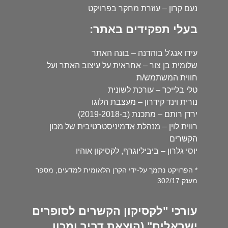
נעם קרון – עוזרת מחקר בפרויקט
בעלי תפקידים באתר:
עידו אנג'ל בוהדנה – בונה האתר
שלומית בן צור – אחראית על עיצוב האתר ועל
חווית המשתמש/ת
טלי בלייכר – עורכת לשונית
נורית וינד קידרון – מעצבת הלוגו
ירדן רותם – מתכנת (ב-2019-2018)
רווית לוין – מנהלת אדמיניסטרטיבית של מכון
הקשרים
יוסי גלרון – ביביליוגרף, לקסיקון אוהיו
* הפרויקט נתמך על-ידי הקרן הלאומית למדעים, מספר
מענק 302/17
עורכי "לקסיקון הקשרים לסופרים
ישראלים" (הוצאת דביר ומכון