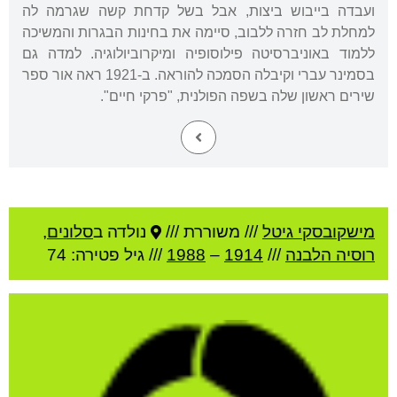
ועבדה בייבוש ביצות, אבל בשל קדחת קשה שגרמה לה
למחלת לב חזרה ללבוב, סיימה את בחינות הבגרות והמשיכה
ללמוד באוניברסיטה פילוסופיה ומיקרוביולוגיה. למדה גם
בסמינר עברי וקיבלה הסמכה להוראה. ב-1921 ראה אור ספר
שירים ראשון שלה בשפה הפולנית, "פרקי חיים".
מישקובסקי גיטל
///
משוררת ///
נולדה ב
סלונים
,
רוסיה הלבנה
///
1914
–
1988
/// גיל
פטירה: 74