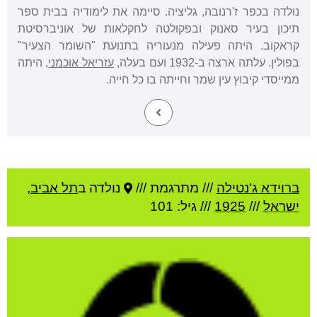
נולדה בכפר ז'רנובה, גליציה. סיימה את לימודיה בבית ספר
תיכון בעיר סאנוק ובפקולטה לחקלאות של אוניברסיטת
קראקוב. היתה פעילה מנעוריה בתנועת "השומר הצעיר"
בפולין. עלתה ארצה ב-1932 ועם בעלה,
עזריאל אוכמני
, היתה
ממייסדי קיבוץ עין שמר וחייתה בו כל חייה.
ברוידא ג'נטילה
///
מתרגמת ///
נולדה ב
תל אביב
,
ישראל
///
1925
/// גיל: 101