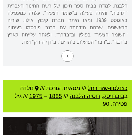
הלבנה. למדה בבית ספר תיכון של רשת החינוך העברית
"תרבות" והיתה פעילה ב"שומר הצעיר". עלתה כמעפילה
באוגוסט 1939 ומאז היתה חברת קיבוץ אילון. שיריה
הראשונים, שבהם הזדהתה עם ברנר, פורסמו בעיתוני
"השומר הצעיר" בפולין וב"בדרך", ולאחר עלייתה לארץ
ב"דבר", ב"דבר" הפועלת, ב"הדים", ב"דף הירוק" ועוד.
כצנלסון-שזר רחל
///
מסאית, עורכת ///
נולדה
ב
בוברויסק
,
רוסיה הלבנה
///
1885
–
1975
/// גיל
פטירה: 90