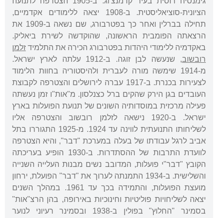
גימנסיה רוסית בעיר קרמנצ'וג. ב-1905 הצטרפה לתנועה
הציונית-סוציאליסטית. ב-1908 יצאה ללימודים אקדמיים,
תחילה בברלין ואחר כך בפטרבורג, שם נשאה ב-1909 את
הרצאתה הפומבית הראשונה, שהוקדשה לשירת ביאליק.
באקדמיה ללימודי היהדות בפטרבורג הכירה את התלמיד
זלמן
רובשוב
, שנעשה לבן זוגה. ב-1912 עלתה לארץ ישראל.
מ-1914 שימשה מורה לעברית ולהיסטוריה בחוות הלימוד
לצעירות בכנרת. ב-1917 עברה לירושלים והצטרפה לקבוצת
העובדים בגן הירק שהקים ברל כצנלסון. מ"אות"ו זמן נעשתה
פעילה מרכזית במוסדותיה השונים של תנועת הפועלות בארץ
ישראל. ב-1920 נישאה לזלמן רובשוב והצטרפה אליו
לשליחותו התנועתית לווינה עד 1924. מ-1925 התגוררו בתל
אביב לרגל עבודתו של בעלה במערכת "דבר", והיא הצטרפה
לוועדת התרבות של ההסתדרות. ב-1930 הופיע בעריכתה
הקובץ "דבר"י פועלות, המדובב נשים מבנות העלייה השנייה
והשלישית. ב-1934 התמנתה לערוך את "דבר" הפועלת, ירחון
מועצת הפועלות, והתמידה בכך עד 1961. במהלך השנים
יצאה לשליחויות פוליטיות וחינוכיות באירופה, בהן הרצ"אות"
בסמינר "החלוץ" בפולין ב-1938 ובסמינר רעיוני לנוער