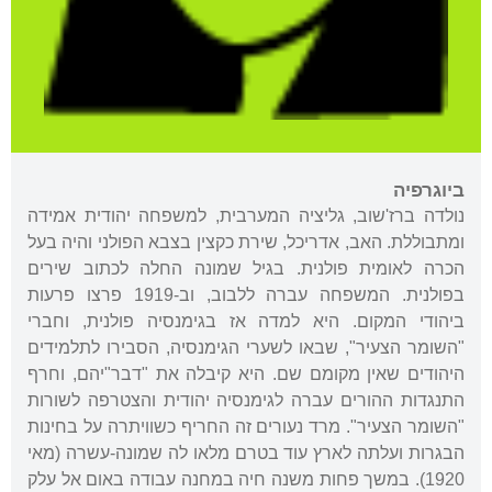
ביוגרפיה
נולדה ברז'שוב, גליציה המערבית, למשפחה יהודית אמידה
ומתבוללת. האב, אדריכל, שירת כקצין בצבא הפולני והיה בעל
הכרה לאומית פולנית. בגיל שמונה החלה לכתוב שירים
בפולנית. המשפחה עברה ללבוב, וב-1919 פרצו פרעות
ביהודי המקום. היא למדה אז בגימנסיה פולנית, וחברי
"השומר הצעיר", שבאו לשערי הגימנסיה, הסבירו לתלמידים
היהודים שאין מקומם שם. היא קיבלה את "דבר"יהם, וחרף
התנגדות ההורים עברה לגימנסיה יהודית והצטרפה לשורות
"השומר הצעיר". מרד נעורים זה החריף כשוויתרה על בחינות
הבגרות ועלתה לארץ עוד בטרם מלאו לה שמונה-עשרה (מאי
1920). במשך פחות משנה חיה במחנה עבודה באום אל עלק