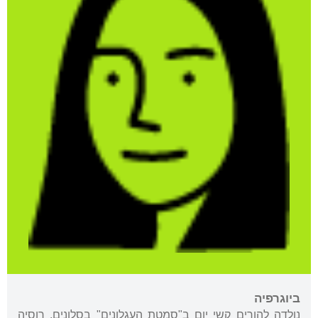
ביוגרפיה
נולדה להורים קשי יום ב"סמטת העגלונים" בסְלונים, רוסיה