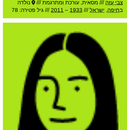
צבי עזה
///
מסאית, עורכת ומתרגמת ///
נולדה
ב
חיפה
,
ישראל
///
1933
–
2011
/// גיל
פטירה: 78