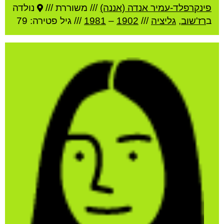
פינקרפלד-עמיר אנדה (אננה)
///
משוררת ///
נולדה
ב
רז'שוב
,
גליציה
///
1902
–
1981
/// גיל
פטירה: 79