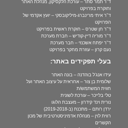
ד"ר תמר סתר – עורכת הלקסיקון, מנהלת האתר
וחוקרת בפרויקט
ד"ר איתי מרינברג-מיליקובסקי – יועץ אקדמי של
הפרויקט
ד"ר חן שטרס – חוקרת ראשית בפרויקט
ד"ר מוריה דיין-קודיש – חברת מערכת
ד"ר יפתח אשכנזי – חבר מערכת
נעם קרון – עוזרת מחקר בפרויקט
בעלי תפקידים באתר:
עידו אנג'ל בוהדנה – בונה האתר
שלומית בן צור – אחראית על עיצוב האתר ועל
חווית המשתמש/ת
טלי בלייכר – עורכת לשונית
נורית וינד קידרון – מעצבת הלוגו
ירדן רותם – מתכנת (ב-2019-2018)
רווית לוין – מנהלת אדמיניסטרטיבית של מכון
הקשרים