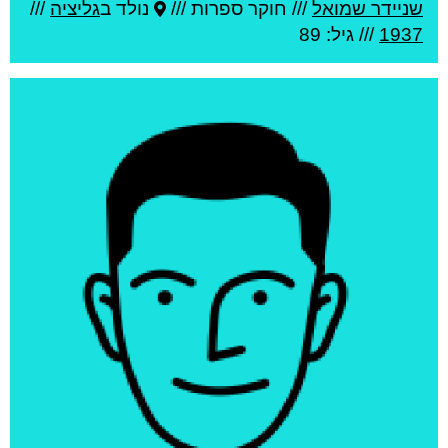
שניידר שמואל
///
חוקר ספרות ///
נולד ב
גליציה
///
1937
/// גיל: 89