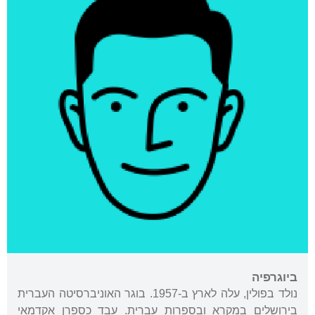
ביוגרפיה
נולד בפולין, עלה לארץ ב-1957. בוגר האוניברסיטה העברית
בירושלים במקרא ובספרות עברית. עבד כספרן אקדמאי