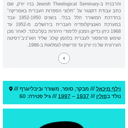
והרבנית ב-Jewish Theological Seminary בניו יורק, שם
כתב עבודת דוקטור על "חלוצי הספרות העברית באמריקה"
בהדרכת המשורר הלל בבלי. בשנים 1952-1950 עבד
במערכת האנציקלופדיה העברית בירושלים. מ-1952 עד
1968 כיהן כדיקן המכון ללימודי היהדות בקליבלנד. לאחר מכן
שימש פרופסור לעברית בלהמן קולג' שליד האו"ניב"רסיטה
העירונית של ניו יורק עד פרישתו לגמלאות ב-1986.
וילף מיכאל
///
מבקר, סופר, משורר וביבליוגרף ///
נולד ב
פולין
///
1937
–
1997
/// גיל
פטירה: 60