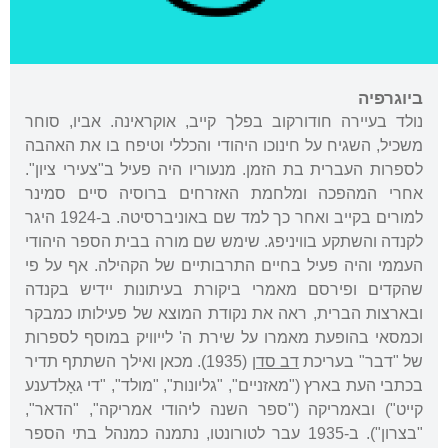
ביוגרפיה
נולד בעיירה חודורקוב בפלך קייב, אוקראינה. אביו, סוחר
משכיל, השגיח על חינוכו היהודי והכללי וטיפח בו את האהבה
לספרות העברית בת הזמן. מנעוריו היה פעיל ב"צעירי ציון".
אחרי המהפכה ומלחמת האזרחים ברוסיה סיים סמינר
למורים בקייב ואחר כך למד שם באוניברסיטה. ב-1924 היגר
לקנדה והשתקע בוויניפג. שימש שם מורה בבית הספר היהודי
העממי והיה פעיל בחיים התרבותיים של הקהילה. אף על פי
שהקדים ופירסם מאמרי ביקורת בעיתונות יידיש בקנדה
ובארצות הברית, ראה את נקודת המוצא של פעילותו כמבקר
וכמסאי בהופעת מאמרו על שירת ה' לייוויק במוסף לספרות
של "דבר" בעריכת
דב סדן
(1935). מכאן ואילך השתתף תדיר
בכתבי העת בארץ ("מאזניים", "גליונות", "מולד", "די גאָלדענע
קייט") ובאמריקה ("ספר השנה ליהודי אמריקה", "הדאר",
"בצרון"). ב-1935 עבר לטורונטו, נתמנה כמנהל בתי הספר