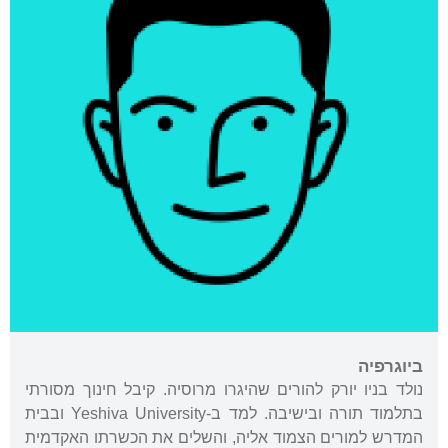
ביוגרפיה
נולד בניו יורק להורים שהיגרו מרוסיה. קיבל חינוך מסורתי
בתלמוד תורה ובישיבה. למד ב-Yeshiva University ובבית
המדרש למורים הצמוד אליה, והשלים את הכשרתו האקדמית