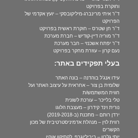
וחוקרת בפרויקט
ד"ר איתי מרינברג-מיליקובסקי – יועץ אקדמי של
הפרויקט
ד"ר חן שטרס – חוקרת ראשית בפרויקט
ד"ר מוריה דיין-קודיש – חברת מערכת
ד"ר יפתח אשכנזי – חבר מערכת
נעם קרון – עוזרת מחקר בפרויקט
בעלי תפקידים באתר:
עידו אנג'ל בוהדנה – בונה האתר
שלומית בן צור – אחראית על עיצוב האתר ועל
חווית המשתמש/ת
טלי בלייכר – עורכת לשונית
נורית וינד קידרון – מעצבת הלוגו
ירדן רותם – מתכנת (ב-2019-2018)
רווית לוין – מנהלת אדמיניסטרטיבית של מכון
הקשרים
יוסי גלרון – ביביליוגרף, לקסיקון אוהיו