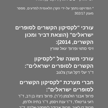
* הפרויקט נתמך על-ידי הקרן הלאומית למדעים, מספר
מענק 302/17
עורכי "לקסיקון הקשרים לסופרים
ישראלים" (הוצאת דביר ומכון
הקשרים, 2014):
זיסי סתווי ופרופ' יגאל שוורץ
עורכי משנה של "לקסיקון
הקשרים לסופרים ישראלים":
ד"ר יעלי דקל וערן צלגוב
חברי מערכת "לקסיקון הקשרים
לסופרים ישראלים":
פרופ' אבנר הולצמן (יו"ר), פרופ' ניצה בן דב, ד"ר
רועי גרינוולד, ד"ר ענת ויסמן, ד"ר בתיה ולדמן,
פרופ' דן לאור, פרופ' אבידב ליפסקר-אלבק, ד"ר