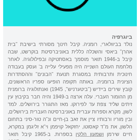
ביוגרפיה
נולד בביוולארי, רומניה. קיבל חינוך מסורתי בישיבת "בית
אהרן" ביאסי והשכלה כללית באוניברסיטת בוקרשט, שבה
קיבל ב-1946 תואר מוסמך באסתטיקה ובפילולוגיה. לאחר
מלחמת העולם השנייה היה מפעילי עלייה ב' ועסק בעבודה
חינוכית ותרבותית במסגרת תנועת "הבונים" וההסתדרות
הציונית ברומניה. באותה תקופה הופיעו ספריו הראשונים,
קובץ שירים ביידיש ("ביטערניש", 1945) ואנתולוגיה ברומנית
מן ההומור העברי. עלה ארצה ב-1949 והיה חבר בקיבוץ עין
זיתים שליד צפת עד לפירוקו. מאז התגורר בירושלים. למד
לשון, מקרא וספרות עברית באוניברסיטה העברית בירושלים,
ובין מוריו ורבותיו ציין את זאב בן-חיים ונ"ה טור-סיני בתחום
הלשון, את מ"ד קאסוטו, יחזקאל קויפמן וי"א זליגמן במקרא,
חיים שירמן
ושמעון הלקין
בספרות. ב-1965 קיבל תואר