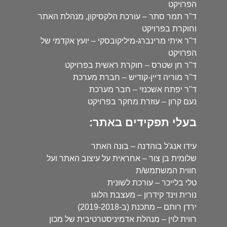
הפרויקט
ד"ר תמר סתר – עורכת הלקסיקון, מנהלת האתר
וחוקרת בפרויקט
ד"ר איתי מרינברג-מיליקובסקי – יועץ אקדמי של
הפרויקט
ד"ר חן שטרס – חוקרת ראשית בפרויקט
ד"ר מוריה דיין-קודיש – חברת מערכת
ד"ר יפתח אשכנזי – חבר מערכת
נעם קרון – עוזרת מחקר בפרויקט
בעלי תפקידים באתר:
עידו אנג'ל בוהדנה – בונה האתר
שלומית בן צור – אחראית על עיצוב האתר ועל
חווית המשתמש/ת
טלי בלייכר – עורכת לשונית
נורית וינד קידרון – מעצבת הלוגו
ירדן רותם – מתכנת (ב-2019-2018)
רווית לוין – מנהלת אדמיניסטרטיבית של מכון