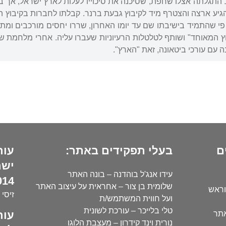
ליד העיר האמלן. ב-1929 התגלתה אצלו שחפת, שסיכנה את סיכוייו לעלות לארץ יש
טיפיקט יקר. ב-1931 הגיע ארצה והצטרף מיד לקיבוץ גבעת ברנר. קבלתו לחברות בק
י שהתמיד בישיבתו שם עד יומו האחרון, שררו יחסים מורכבים ומתוחי
וץ המאוחד" ושותף לטלטלות הרעיוניות שעברו עליה. אחרי מלחמת 
 עם עורכי ביטאונה, זאת "הארץ".
ם
בעלי תפקידים באתר:
עור
ישר
עידו אנג'ל בוהדנה – בונה האתר
14):
שלומית בן צור – אחראית על עיצוב האתר
וראש
זיסי 
ועל חווית המשתמש/ת
טלי בלייכר – עורכת לשונית
עור
אתר
נורית וינד קידרון – מעצבת הלוגו