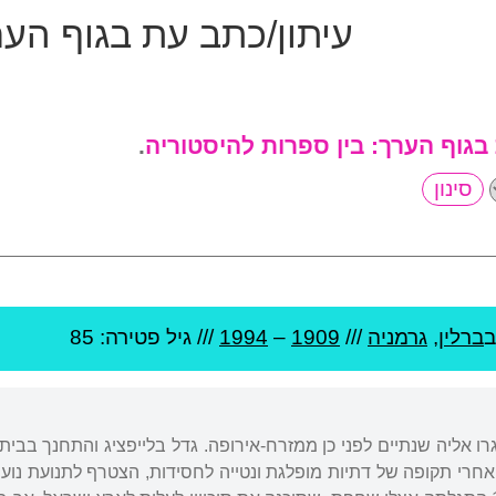
עיתון/כתב עת בגוף הע
 בגוף הערך:
בין ספרות להיסטוריה
.
ב
ברלין
,
גרמניה
///
1909
–
1994
/// גיל
פטירה: 85
גרו אליה שנתיים לפני כן ממזרח-אירופה. גדל בלייפציג והתחנך בבי