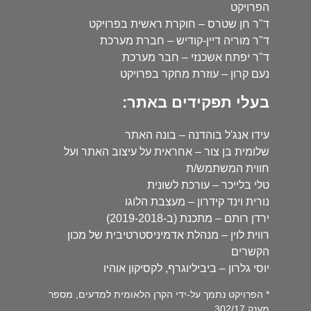
הפרויקט
ד"ר חן שטרס – חוקרת ראשית בפרויקט
ד"ר מוריה דיין-קודיש – חברת מערכת
ד"ר יפתח אשכנזי – חבר מערכת
נעם קרון – עוזרת מחקר בפרויקט
בעלי תפקידים באתר:
עידו אנג'ל בוהדנה – בונה האתר
שלומית בן צור – אחראית על עיצוב האתר ועל
חווית המשתמש/ת
טלי בלייכר – עורכת לשונית
נורית וינד קידרון – מעצבת הלוגו
ירדן רותם – מתכנת (ב-2019-2018)
רווית לוין – מנהלת אדמיניסטרטיבית של מכון
הקשרים
יוסי גלרון – ביביליוגרף, לקסיקון אוהיו
* הפרויקט נתמך על-ידי הקרן הלאומית למדעים, מספר
מענק 302/17