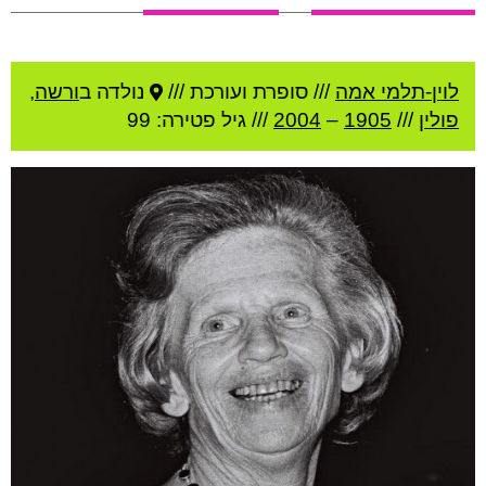
לוין-תלמי אמה
///
סופרת ועורכת ///
נולדה ב
ורשה
,
פולין
///
1905
–
2004
/// גיל
פטירה: 99