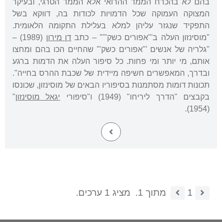
בהם לא בהכרח הממד ההרואי אלא הממד הטרגי, ובעיקר
המצוקה העמוקה שכל הדמויות לכודות בה, דווקא בשל
התפקיד שנגזר עליהן למלא בעלילת התקומה הלאומית.
"מוסינזון העלה ב'"אפורים כשק""' – כתב
דן מירון
(1989) –
"גלריה של אנשים '"אפורים כשק"' שהחיים הכו בהם ומחצו
אותם, מי יותר ומי פחות. כל סיפור העלה את הדמות ברגע
ובדרך, המאפשרים חשיפה מיידית של שכבת ההרס בחייה".
תכונות דומות מסתמנות בסיפוריו הבאים של מוסינזון, שכונסו
בקבצים "הדרך ליריחו" (1949) ו"סיפורי
יגאל מוסינזון
"
(1954).
1
מתוך 1.
מציג 1 ערכים.