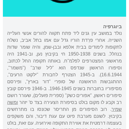
ביוגרפיה
נולד במושב עין גנים ליד פתח תקווה להורים אנשי העלייה
השנייה. אחרי פרֵדת הוריו גדל עם אמו בתל אביב, נשלח
לתקופות לימודים בבית אלפא ובבן-שמן, והיה שומר שדות
בנהלל. בשנים 1950-1938 חי בקיבוץ נען, וב-1941 היה
מראשוני המצטרפים לפלמ"ח. באותה תקופה החל לכתוב,
וסיפורו הראשון שנדפס הוא "ליל שרב" ("משמר",
16.6.1944). ב-1945 הצטרף לחבורת "ילקוט הרעים",
ההתגבשות הראשונה של סופרי "דור בארץ", ופירסם
מסיפוריו בחוברות בשנים 1946-1945. ב-1946 פירסם קובץ
סיפורים ראשון, "אפורים כשק" (ספרית פועלים), שעורר רושם
רב וקבע לו מקום בולט בסיפורת הצעירה בצד ס' יזהר
ומשה
שמיר
. רוב הסיפורים מן התריסר שכונסו בו מתרחשים
בקיבוץ. לשונם מערבת פיוט עם עגת דיבור, והם משקפים
בעוצמה דרמטית את אווירת התקופה ואירועיה. עם זאת, בולט