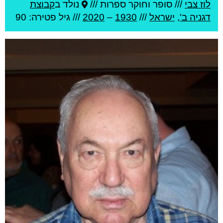
לוז צבי
///
סופר וחוקר ספרות ///
נולד ב
קבוצת
דגניה ב'
,
ישראל
///
1930
–
2020
/// גיל
פטירה: 90