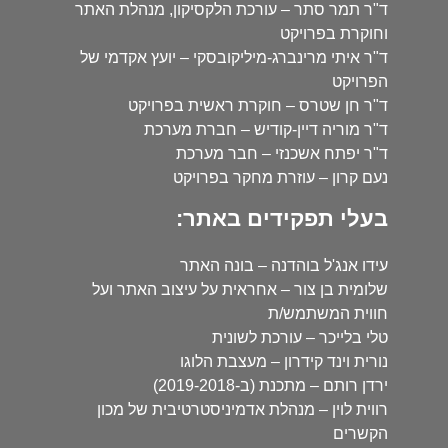
ד"ר תמר סתר – עורכת הלקסיקון, מנהלת האתר
וחוקרת בפרויקט
ד"ר איתי מרינברג-מיליקובסקי – יועץ אקדמי של
הפרויקט
ד"ר חן שטרס – חוקרת ראשית בפרויקט
ד"ר מוריה דיין-קודיש – חברת מערכת
ד"ר יפתח אשכנזי – חבר מערכת
נעם קרון – עוזרת מחקר בפרויקט
בעלי תפקידים באתר:
עידו אנג'ל בוהדנה – בונה האתר
שלומית בן צור – אחראית על עיצוב האתר ועל
חווית המשתמש/ת
טלי בלייכר – עורכת לשונית
נורית וינד קידרון – מעצבת הלוגו
ירדן רותם – מתכנת (ב-2019-2018)
רווית לוין – מנהלת אדמיניסטרטיבית של מכון
הקשרים