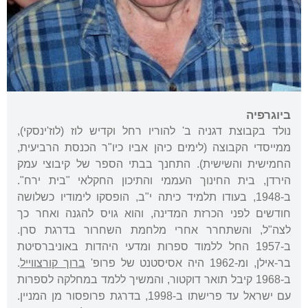
ביוגרפיה
נולד בקבוצת דגניה ב' להוריו רחל וקדיש לוז (לוז'ינסקי),
ממייסדי הקבוצה (לימים כיהן אביו כיו"ר הכנסת הרביעית,
החמישית והשישית). התחנך בבתי הספר של קיבוצי עמק
הירדן, בית החינוך העממי והתיכון החקלאי "בית ירח".
ב-1948, בעודו תלמיד כיתה י"ב, הופסקו לימודיו כשלושה
חודשים לפני הכרזת המדינה, והוא גויס להגנה ואחר כך
לצה"ל, והשתחרר אחרי מלחמת השחרור בדרגת סרן.
ב-1957 החל ללמוד ספרות ומדעי היהדות באוניברסיטת
בר-אילן, ומ-1962 היה אסיסטנט של פרופ'
ברוך קורצווייל
.
ב-1968 קיבל תואר דוקטור, והמשיך ללמד במחלקה לספרות
עם ישראל עד פרישתו ב-1998, בדרגת פרופסור מן המניין.